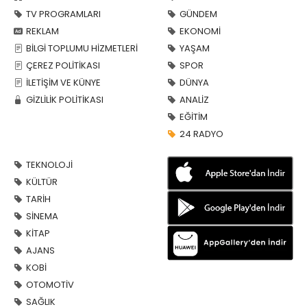
TV PROGRAMLARI
GÜNDEM
REKLAM
EKONOMİ
BİLGİ TOPLUMU HİZMETLERİ
YAŞAM
ÇEREZ POLİTİKASI
SPOR
İLETİŞİM VE KÜNYE
DÜNYA
GİZLİLİK POLİTİKASI
ANALİZ
EĞİTİM
24 RADYO
TEKNOLOJİ
KÜLTÜR
TARİH
SİNEMA
KİTAP
AJANS
KOBİ
OTOMOTİV
SAĞLIK