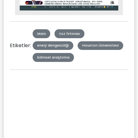
Stream
Mute
Type
Mars
toz fırtınası
Etiketler:
enerji dengesizliği
Houston Üniversitesi
bilimsel araştırma