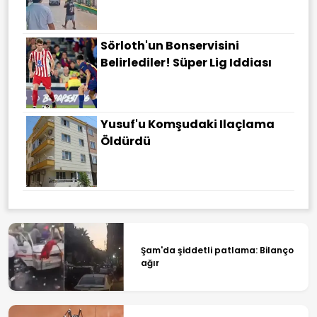
Sörloth'un Bonservisini
Belirlediler! Süper Lig Iddiası
Yusuf'u Komşudaki Ilaçlama
Öldürdü
Şam'da şiddetli patlama: Bilanço
ağır