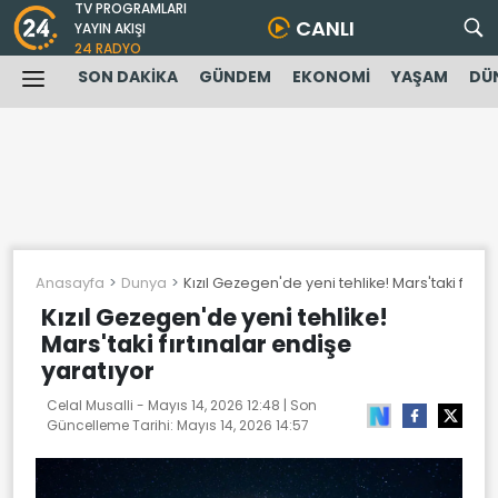
TV PROGRAMLARI
CANLI
YAYIN AKIŞI
24 RADYO
SON DAKİKA
GÜNDEM
EKONOMİ
YAŞAM
DÜ
Anasayfa
Dunya
Kızıl Gezegen'de yeni tehlike! Mars'taki fırtı
Kızıl Gezegen'de yeni tehlike!
Mars'taki fırtınalar endişe
yaratıyor
Celal Musalli -
Mayıs 14, 2026 12:48
| Son
Güncelleme Tarihi:
Mayıs 14, 2026 14:57