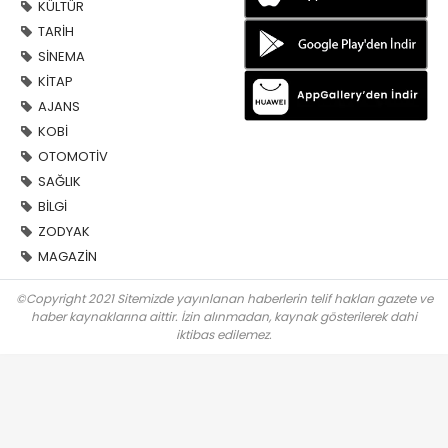
KÜLTÜR
TARİH
SİNEMA
KİTAP
AJANS
KOBİ
OTOMOTİV
SAĞLIK
BİLGİ
ZODYAK
MAGAZİN
©Copyright 2021 Sitemizde yayınlanan haberlerin telif hakları gazete ve
haber kaynaklarına aittir. İzin alınmadan, kaynak gösterilerek dahi
iktibas edilemez.