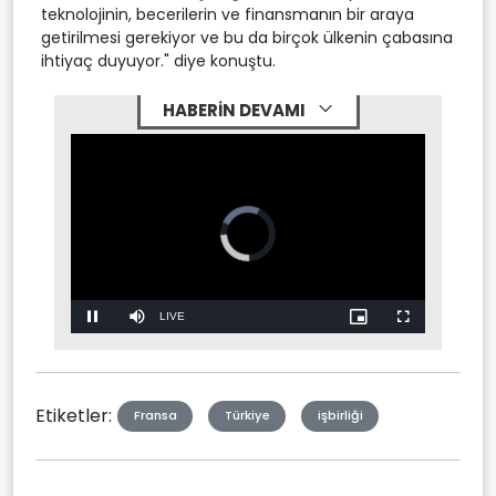
teknolojinin, becerilerin ve finansmanın bir araya
getirilmesi gerekiyor ve bu da birçok ülkenin çabasına
ihtiyaç duyuyor." diye konuştu.
HABERİN DEVAMI
Video
Player
is
loading.
Stream
LIVE
Pause
Mute
Picture-
Fullscreen
in-
Picture
Type
Etiketler:
Fransa
Türkiye
işbirliği