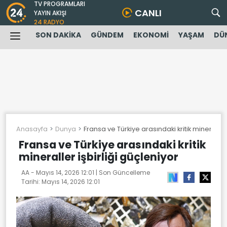
TV PROGRAMLARI
CANLI
YAYIN AKIŞI
24 RADYO
SON DAKİKA
GÜNDEM
EKONOMİ
YAŞAM
DÜ
Anasayfa
Dunya
Fransa ve Türkiye arasındaki kritik mineraller 
Fransa ve Türkiye arasındaki kritik
mineraller işbirliği güçleniyor
AA -
Mayıs 14, 2026 12:01
| Son Güncelleme
Tarihi:
Mayıs 14, 2026 12:01