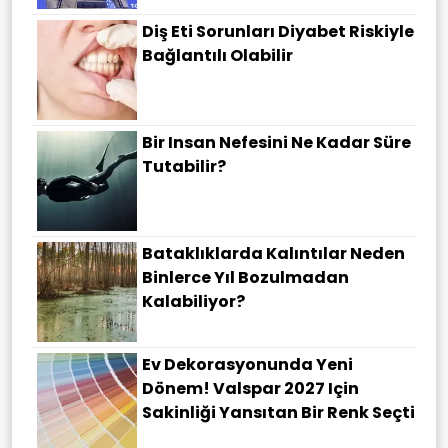
Diş Eti Sorunları Diyabet Riskiyle
Bağlantılı Olabilir
Bir Insan Nefesini Ne Kadar Süre
Tutabilir?
Bataklıklarda Kalıntılar Neden
Binlerce Yıl Bozulmadan
Kalabiliyor?
Ev Dekorasyonunda Yeni
Dönem! Valspar 2027 Için
Sakinliği Yansıtan Bir Renk Seçti