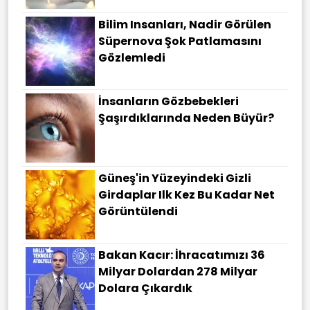
Bilim Insanları, Nadir Görülen
Süpernova Şok Patlamasını
Gözlemledi
İnsanların Gözbebekleri
Şaşırdıklarında Neden Büyür?
Güneş'in Yüzeyindeki Gizli
Girdaplar Ilk Kez Bu Kadar Net
Görüntülendi
Bakan Kacır: İhracatımızı 36
Milyar Dolardan 278 Milyar
Dolara Çıkardık