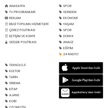
ANASAYFA
SPOR
TV PROGRAMLARI
GÜNDEM
REKLAM
EKONOMİ
BİLGİ TOPLUMU HİZMETLERİ
YAŞAM
ÇEREZ POLİTİKASI
SPOR
İLETİŞİM VE KÜNYE
DÜNYA
GİZLİLİK POLİTİKASI
ANALİZ
EĞİTİM
24 RADYO
TEKNOLOJİ
KÜLTÜR
TARİH
SİNEMA
KİTAP
AJANS
KOBİ
OTOMOTİV