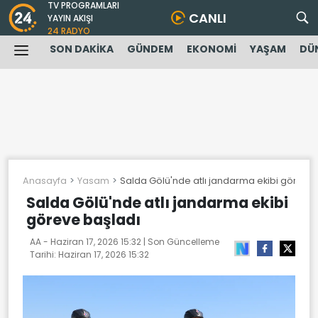
TV PROGRAMLARI
CANLI
YAYIN AKIŞI
24 RADYO
SON DAKİKA
GÜNDEM
EKONOMİ
YAŞAM
DÜ
Anasayfa
Yasam
Salda Gölü'nde atlı jandarma ekibi göreve
Salda Gölü'nde atlı jandarma ekibi
göreve başladı
AA -
Haziran 17, 2026 15:32
| Son Güncelleme
Tarihi:
Haziran 17, 2026 15:32