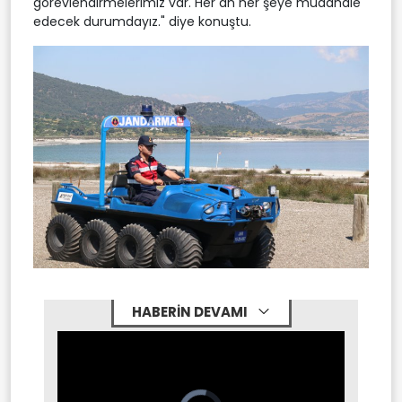
görevlendirmelerimiz var. Her an her şeye müdahale
edecek durumdayız." diye konuştu.
HABERİN DEVAMI
Video