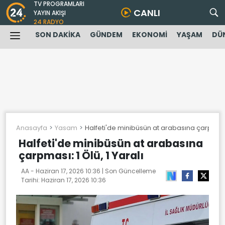
TV PROGRAMLARI
CANLI
YAYIN AKIŞI
24 RADYO
SON DAKİKA
GÜNDEM
EKONOMİ
YAŞAM
DÜ
Anasayfa
Yasam
Halfeti'de minibüsün at arabasına çarpması: 
Halfeti'de minibüsün at arabasına
çarpması: 1 Ölü, 1 Yaralı
AA -
Haziran 17, 2026 10:36
| Son Güncelleme
Tarihi:
Haziran 17, 2026 10:36