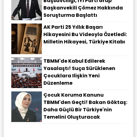
Başsavcılığı, İYİ Parti Grup
Başkanvekili Çömez Hakkında
Soruşturma Başlattı
AK Parti 25 Yıllık Başarı
Hikayesini Bu Videoyla Özetledi:
Milletin Hikayesi, Türkiye Kitabı
TBMM'de Kabul Edilerek
Yasalaştı! Suça Sürüklenen
Çocuklara Ilişkin Yeni
Düzenleme
Çocuk Koruma Kanunu
TBMM'den Geçti! Bakan Göktaş:
Daha Güçlü Bir Türkiye'nin
Temelini Oluşturacak