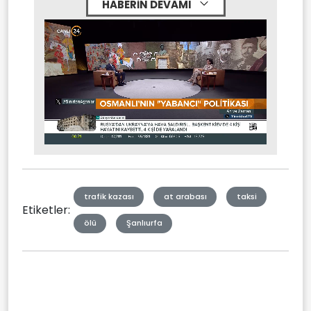
HABERİN DEVAMI
Stream
Mute
Type
trafik kazası
at arabası
taksi
Etiketler:
ölü
Şanlıurfa