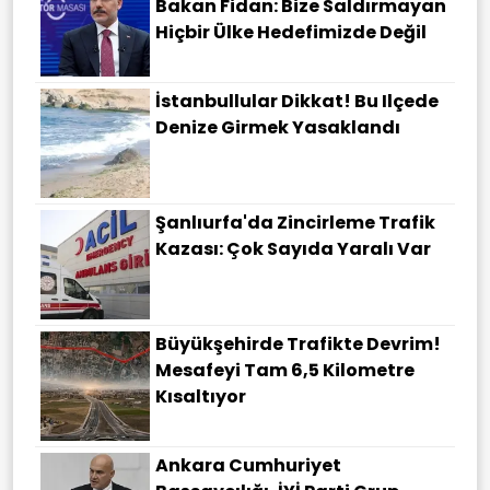
Bakan Fidan: Bize Saldırmayan
Hiçbir Ülke Hedefimizde Değil
İstanbullular Dikkat! Bu Ilçede
Denize Girmek Yasaklandı
Şanlıurfa'da Zincirleme Trafik
Kazası: Çok Sayıda Yaralı Var
Büyükşehirde Trafikte Devrim!
Mesafeyi Tam 6,5 Kilometre
Kısaltıyor
Ankara Cumhuriyet