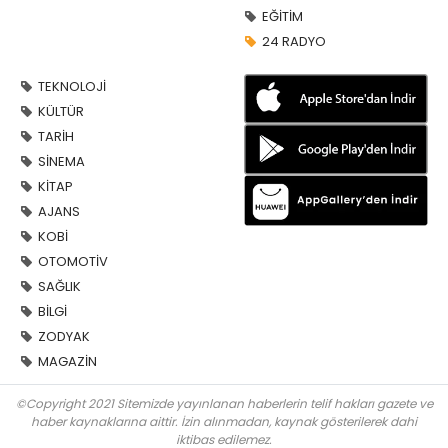
EĞİTİM
24 RADYO
TEKNOLOJİ
KÜLTÜR
TARİH
SİNEMA
KİTAP
AJANS
KOBİ
OTOMOTİV
SAĞLIK
BİLGİ
ZODYAK
MAGAZİN
©Copyright 2021 Sitemizde yayınlanan haberlerin telif hakları gazete ve
haber kaynaklarına aittir. İzin alınmadan, kaynak gösterilerek dahi
iktibas edilemez.