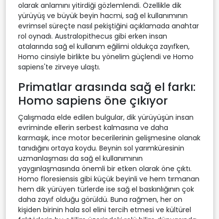
olarak anlamını yitirdiği gözlemlendi. Özellikle dik
yürüyüş ve büyük beyin hacmi, sağ el kullanımının
evrimsel süreçte nasıl pekiştiğini açıklamada anahtar
rol oynadı. Australopithecus gibi erken insan
atalarında sağ el kullanım eğilimi oldukça zayıfken,
Homo cinsiyle birlikte bu yönelim güçlendi ve Homo
sapiens'te zirveye ulaştı.
Primatlar arasında sağ el farkı:
Homo sapiens öne çıkıyor
Çalışmada elde edilen bulgular, dik yürüyüşün insan
evriminde ellerin serbest kalmasına ve daha
karmaşık, ince motor becerilerinin gelişmesine olanak
tanıdığını ortaya koydu. Beynin sol yarımküresinin
uzmanlaşması da sağ el kullanımının
yaygınlaşmasında önemli bir etken olarak öne çıktı.
Homo floresiensis gibi küçük beyinli ve hem tırmanan
hem dik yürüyen türlerde ise sağ el baskınlığının çok
daha zayıf olduğu görüldü. Buna rağmen, her on
kişiden birinin hala sol elini tercih etmesi ve kültürel