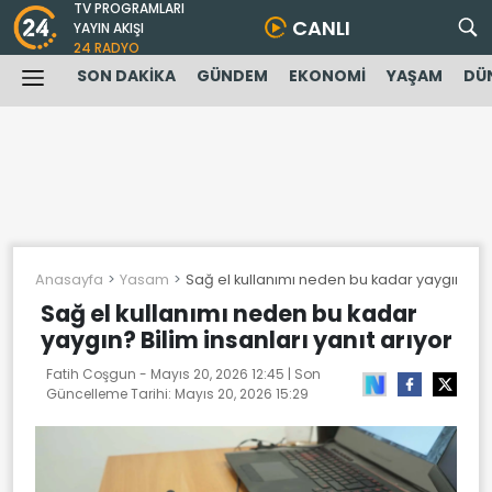
TV PROGRAMLARI
CANLI
YAYIN AKIŞI
24 RADYO
SON DAKİKA
GÜNDEM
EKONOMİ
YAŞAM
DÜ
Anasayfa
Yasam
Sağ el kullanımı neden bu kadar yaygın? Bili
Sağ el kullanımı neden bu kadar
yaygın? Bilim insanları yanıt arıyor
Fatih Coşgun -
Mayıs 20, 2026 12:45
| Son
Güncelleme Tarihi:
Mayıs 20, 2026 15:29