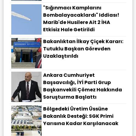
"Sığınmacı Kamplarını
Bombalayacaklardı" Iddiası!
Marib'de Husilere Ait 2 İHA
Etkisiz Hale Getirildi
Bakanlıktan İlkay Çiçek Kararı:
Tutuklu Başkan Görevden
Uzaklaştırıldı
Ankara Cumhuriyet
Başsavcılığı, İYİ Parti Grup
Başkanvekili Çömez Hakkında
Soruşturma Başlattı
Bölgedeki Üretim Üssüne
Bakanlık Desteği: SGK Primi
Yarısına Kadar Karşılanacak