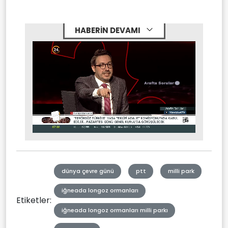
HABERİN DEVAMI
Stream
Mute
Type
dünya çevre günü
ptt
milli park
iğneada longoz ormanları
Etiketler:
iğneada longoz ormanları milli parkı