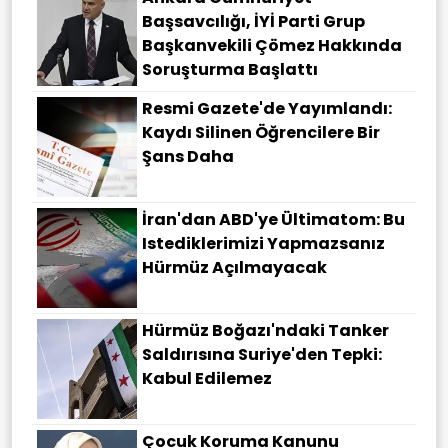
Başsavcılığı, İYİ Parti Grup
Başkanvekili Çömez Hakkında
Soruşturma Başlattı
Resmi Gazete'de Yayımlandı:
Kaydı Silinen Öğrencilere Bir
Şans Daha
İran'dan ABD'ye Ültimatom: Bu
Istediklerimizi Yapmazsanız
Hürmüz Açılmayacak
Hürmüz Boğazı'ndaki Tanker
Saldırısına Suriye'den Tepki:
Kabul Edilemez
Çocuk Koruma Kanunu