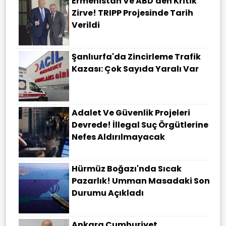
Ermenistan Ve ABD'den Kritik
Zirve! TRIPP Projesinde Tarih
Verildi
Şanlıurfa'da Zincirleme Trafik
Kazası: Çok Sayıda Yaralı Var
Adalet Ve Güvenlik Projeleri
Devrede! İllegal Suç Örgütlerine
Nefes Aldırılmayacak
Hürmüz Boğazı'nda Sıcak
Pazarlık! Umman Masadaki Son
Durumu Açıkladı
Ankara Cumhuriyet