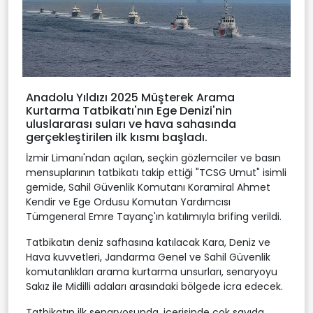
Anadolu Yıldızı 2025 Müşterek Arama
Kurtarma Tatbikatı'nın Ege Denizi'nin
uluslararası suları ve hava sahasında
gerçekleştirilen ilk kısmı başladı.
İzmir Limanı'ndan açılan, seçkin gözlemciler ve basın
mensuplarının tatbikatı takip ettiği "TCSG Umut" isimli
gemide, Sahil Güvenlik Komutanı Koramiral Ahmet
Kendir ve Ege Ordusu Komutan Yardımcısı
Tümgeneral Emre Tayanç'ın katılımıyla brifing verildi.
Tatbikatın deniz safhasına katılacak Kara, Deniz ve
Hava kuvvetleri, Jandarma Genel ve Sahil Güvenlik
komutanlıkları arama kurtarma unsurları, senaryoyu
Sakız ile Midilli adaları arasındaki bölgede icra edecek.
Tatbikatın ilk senaryosunda, içerisinde çok sayıda