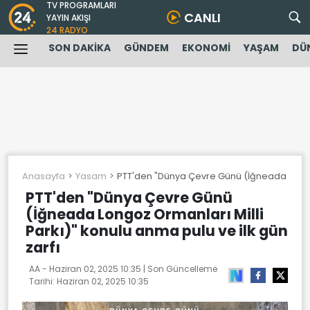
TV PROGRAMLARI
CANLI
YAYIN AKIŞI
24 RADYO
SON DAKİKA
GÜNDEM
EKONOMİ
YAŞAM
DÜ
Anasayfa
Yasam
PTT'den "Dünya Çevre Günü (İğneada Longoz 
PTT'den "Dünya Çevre Günü
(İğneada Longoz Ormanları Milli
Parkı)" konulu anma pulu ve ilk gün
zarfı
AA -
Haziran 02, 2025 10:35
| Son Güncelleme
Tarihi:
Haziran 02, 2025 10:35