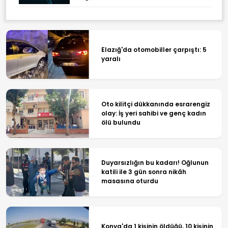
Elazığ'da otomobiller çarpıştı: 5
yaralı
Oto kilitçi dükkanında esrarengiz
olay: İş yeri sahibi ve genç kadın
ölü bulundu
Duyarsızlığın bu kadarı! Oğlunun
katili ile 3 gün sonra nikâh
masasına oturdu
Konya'da 1 kişinin öldüğü, 10 kişinin