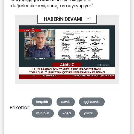
değerlendirmeyi, soruşturmayı yapıyor."
HABERİN DEVAMI
Stream
Mute
Type
kırşehir
servis
işçi servisi
Etiketler:
minibüs
kaza
yaralı