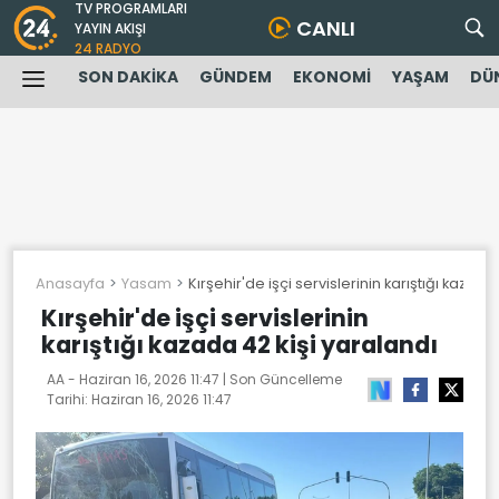
TV PROGRAMLARI
CANLI
YAYIN AKIŞI
24 RADYO
SON DAKİKA
GÜNDEM
EKONOMİ
YAŞAM
DÜ
Anasayfa
Yasam
Kırşehir'de işçi servislerinin karıştığı kazada
Kırşehir'de işçi servislerinin
karıştığı kazada 42 kişi yaralandı
AA -
Haziran 16, 2026 11:47
| Son Güncelleme
Tarihi:
Haziran 16, 2026 11:47