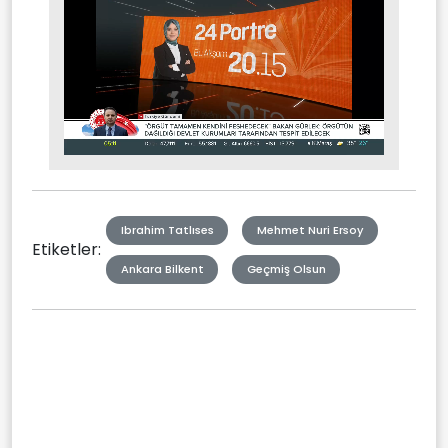
Stream
Mute
Type
Ibrahim Tatlıses
Mehmet Nuri Ersoy
Etiketler:
Ankara Bilkent
Geçmiş Olsun