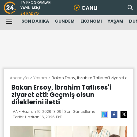
TV PROGRAMLARI
CANLI
YAYIN AKIŞI
24 RADYO
SON DAKİKA
GÜNDEM
EKONOMİ
YAŞAM
DÜ
Anasayfa
Yasam
Bakan Ersoy, İbrahim Tatlıses'i ziyaret etti: Ge
Bakan Ersoy, İbrahim Tatlıses'i
ziyaret etti: Geçmiş olsun
dileklerini iletti
AA -
Haziran 16, 2026 13:09
| Son Güncelleme
Tarihi:
Haziran 16, 2026 13:11