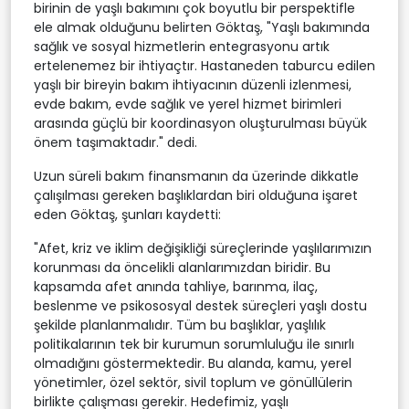
birinin de yaşlı bakımını çok boyutlu bir perspektifle
ele almak olduğunu belirten Göktaş, "Yaşlı bakımında
sağlık ve sosyal hizmetlerin entegrasyonu artık
ertelenemez bir ihtiyaçtır. Hastaneden taburcu edilen
yaşlı bir bireyin bakım ihtiyacının düzenli izlenmesi,
evde bakım, evde sağlık ve yerel hizmet birimleri
arasında güçlü bir koordinasyon oluşturulması büyük
önem taşımaktadır." dedi.
Uzun süreli bakım finansmanın da üzerinde dikkatle
çalışılması gereken başlıklardan biri olduğuna işaret
eden Göktaş, şunları kaydetti:
"Afet, kriz ve iklim değişikliği süreçlerinde yaşlılarımızın
korunması da öncelikli alanlarımızdan biridir. Bu
kapsamda afet anında tahliye, barınma, ilaç,
beslenme ve psikososyal destek süreçleri yaşlı dostu
şekilde planlanmalıdır. Tüm bu başlıklar, yaşlılık
politikalarının tek bir kurumun sorumluluğu ile sınırlı
olmadığını göstermektedir. Bu alanda, kamu, yerel
yönetimler, özel sektör, sivil toplum ve gönüllülerin
birlikte çalışması gerekir. Hedefimiz, yaşlı