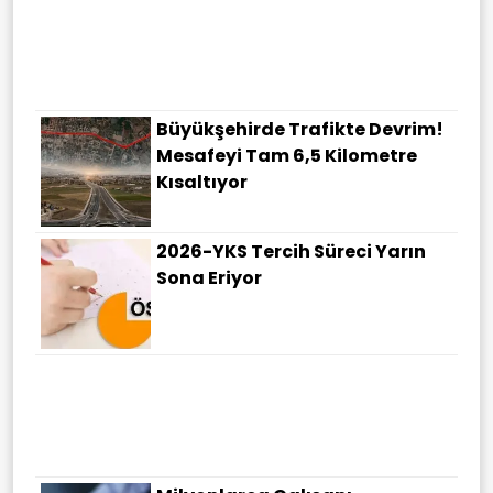
Çocuk Koruma Kanunu
TBMM'den Geçti! Bakan Göktaş:
Daha Güçlü Bir Türkiye'nin
Temelini Oluşturacak
Büyükşehirde Trafikte Devrim!
Mesafeyi Tam 6,5 Kilometre
Kısaltıyor
2026-YKS Tercih Süreci Yarın
Sona Eriyor
Bakanlık Devreye Girdi: Devlet
Şefkat Elini Uzattı