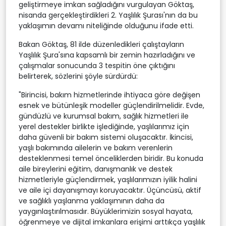
geliştirmeye imkan sağladığını vurgulayan Göktaş,
nisanda gerçekleştirdikleri 2. Yaşlılık Şurası'nın da bu
yaklaşımın devamı niteliğinde olduğunu ifade etti.
Bakan Göktaş, 81 ilde düzenledikleri çalıştayların
Yaşlılık Şura'sına kapsamlı bir zemin hazırladığını ve
çalışmalar sonucunda 3 tespitin öne çıktığını
belirterek, sözlerini şöyle sürdürdü:
"Birincisi, bakım hizmetlerinde ihtiyaca göre değişen
esnek ve bütünleşik modeller güçlendirilmelidir. Evde,
gündüzlü ve kurumsal bakım, sağlık hizmetleri ile
yerel destekler birlikte işlediğinde, yaşlılarımız için
daha güvenli bir bakım sistemi oluşacaktır. İkincisi,
yaşlı bakımında ailelerin ve bakım verenlerin
desteklenmesi temel önceliklerden biridir. Bu konuda
aile bireylerini eğitim, danışmanlık ve destek
hizmetleriyle güçlendirmek, yaşlılarımızın iyilik halini
ve aile içi dayanışmayı koruyacaktır. Üçüncüsü, aktif
ve sağlıklı yaşlanma yaklaşımının daha da
yaygınlaştırılmasıdır. Büyüklerimizin sosyal hayata,
öğrenmeye ve dijital imkanlara erişimi arttıkça yaşlılık