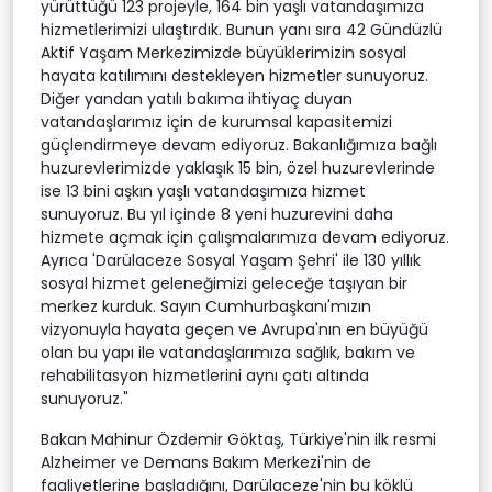
yürüttüğü 123 projeyle, 164 bin yaşlı vatandaşımıza
hizmetlerimizi ulaştırdık. Bunun yanı sıra 42 Gündüzlü
Aktif Yaşam Merkezimizde büyüklerimizin sosyal
hayata katılımını destekleyen hizmetler sunuyoruz.
Diğer yandan yatılı bakıma ihtiyaç duyan
vatandaşlarımız için de kurumsal kapasitemizi
güçlendirmeye devam ediyoruz. Bakanlığımıza bağlı
huzurevlerimizde yaklaşık 15 bin, özel huzurevlerinde
ise 13 bini aşkın yaşlı vatandaşımıza hizmet
sunuyoruz. Bu yıl içinde 8 yeni huzurevini daha
hizmete açmak için çalışmalarımıza devam ediyoruz.
Ayrıca 'Darülaceze Sosyal Yaşam Şehri' ile 130 yıllık
sosyal hizmet geleneğimizi geleceğe taşıyan bir
merkez kurduk. Sayın Cumhurbaşkanı'mızın
vizyonuyla hayata geçen ve Avrupa'nın en büyüğü
olan bu yapı ile vatandaşlarımıza sağlık, bakım ve
rehabilitasyon hizmetlerini aynı çatı altında
sunuyoruz."
Bakan Mahinur Özdemir Göktaş, Türkiye'nin ilk resmi
Alzheimer ve Demans Bakım Merkezi'nin de
faaliyetlerine başladığını, Darülaceze'nin bu köklü