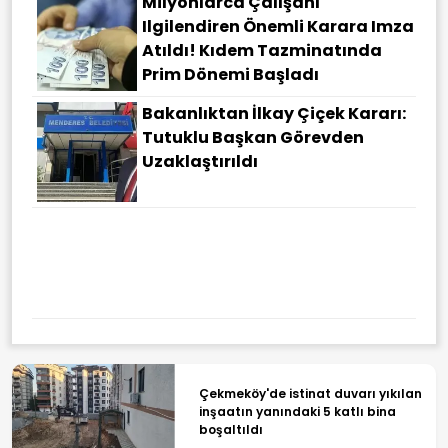
Milyonlarca Çalışanı
Ilgilendiren Önemli Karara Imza
Atıldı! Kıdem Tazminatında
Prim Dönemi Başladı
Bakanlıktan İlkay Çiçek Kararı:
Tutuklu Başkan Görevden
Uzaklaştırıldı
TBMM'de Kabul Edilerek
Yasalaştı! Suça Sürüklenen
Çocuklara Ilişkin Yeni
Düzenleme
Çekmeköy'de istinat duvarı yıkılan
inşaatın yanındaki 5 katlı bina
boşaltıldı