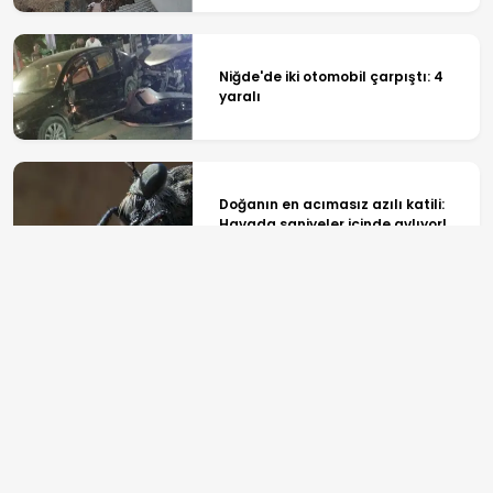
Niğde'de iki otomobil çarpıştı: 4
yaralı
Doğanın en acımasız azılı katili:
Havada saniyeler içinde avlıyor!
Google Haritalar'da devrim! Canlı
toplu taşıma ve yemek siparişi
özelliği yayında