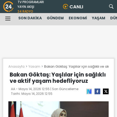
TV PROGRAMLARI
CANLI
YAYIN AKIŞI
24 RADYO
SON DAKİKA
GÜNDEM
EKONOMİ
YAŞAM
DÜ
Anasayfa
Yasam
Bakan Göktaş: Yaşlılar için sağlıklı ve aktif
Bakan Göktaş: Yaşlılar için sağlıklı
ve aktif yaşam hedefliyoruz
AA -
Mayıs 14, 2026 12:55
| Son Güncelleme
Tarihi:
Mayıs 14, 2026 12:55