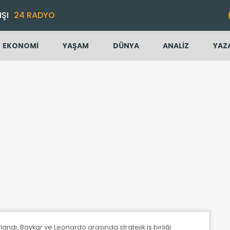
IŞI
24 RADYO
EKONOMİ
YAŞAM
DÜNYA
ANALİZ
YAZ
dı: Baykar ve Leonardo arasında stratejik iş birliği