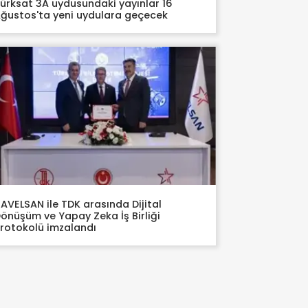
ürksat 3A uydusundaki yayınlar 16
ğustos'ta yeni uydulara geçecek
AVELSAN ile TDK arasında Dijital
önüşüm ve Yapay Zeka İş Birliği
rotokolü imzalandı