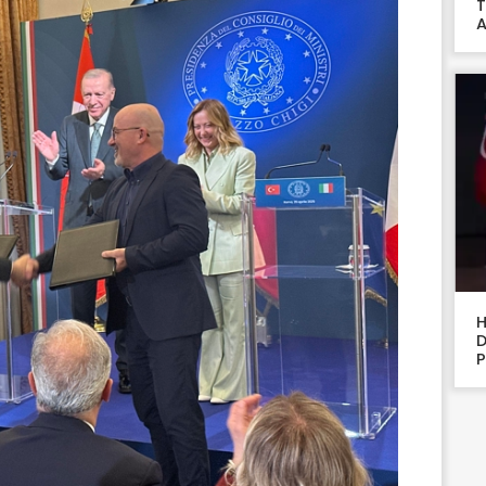
T
A
H
D
P