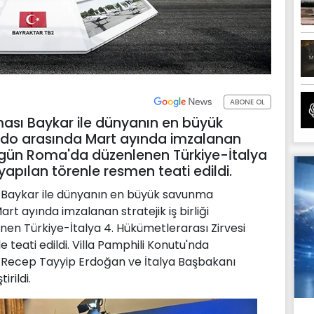
ABONE OL
rması Baykar ile dünyanın en büyük
rdo arasında Mart ayında imzalanan
, bugün Roma'da düzenlenen Türkiye-İtalya
yapılan törenle resmen teati edildi.
sı Baykar ile dünyanın en büyük savunma
rt ayında imzalanan stratejik iş birliği
en Türkiye-İtalya 4. Hükümetlerarası Zirvesi
 teati edildi. Villa Pamphili Konutu'nda
Recep Tayyip Erdoğan ve İtalya Başbakanı
rildi.