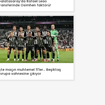
alatasaray'da Rafael Leao
ransferinde Osimhen faktörü!
şte maçın muhtemel 11'ler... Beşiktaş
vrupa sahnesine çıkıyor