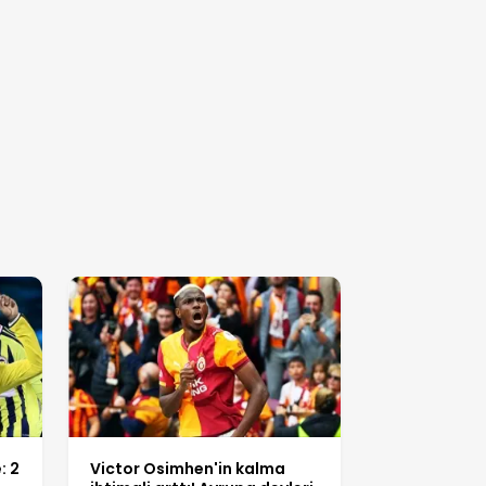
: 2
Victor Osimhen'in kalma