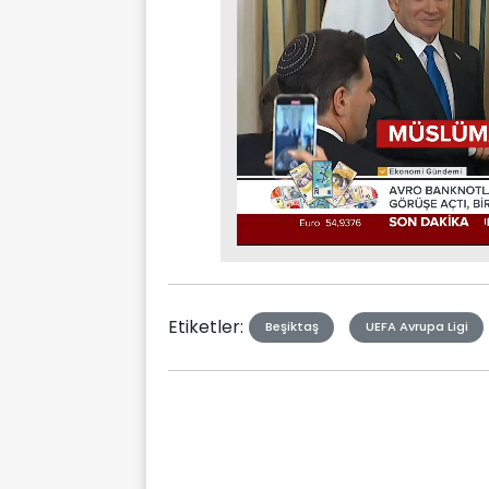
Stream
Mute
Type
Etiketler:
Beşiktaş
UEFA Avrupa Ligi