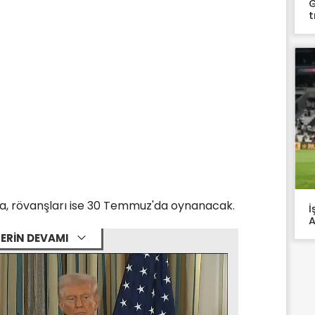
G
t
a, rövanşları ise 30 Temmuz'da oynanacak.
İ
A
ERİN DEVAMI