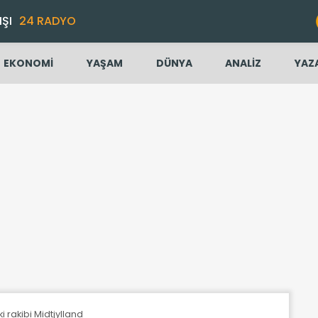
IŞI
24 RADYO
EKONOMİ
YAŞAM
DÜNYA
ANALİZ
YAZ
i rakibi Midtjylland