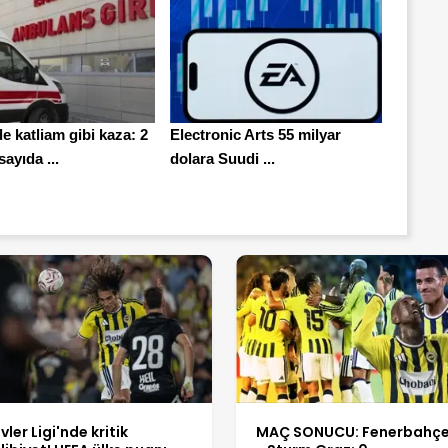
 katliam gibi kaza: 2
Electronic Arts 55 milyar
sayıda ...
dolara Suudi ...
vler Ligi'nde kritik
MAÇ SONUCU: Fenerbahçe