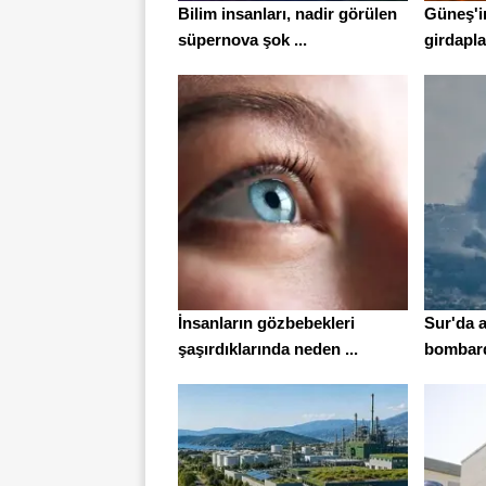
Bilim insanları, nadir görülen
Güneş'in
süpernova şok ...
girdaplar
İnsanların gözbebekleri
Sur'da 
şaşırdıklarında neden ...
bombardı