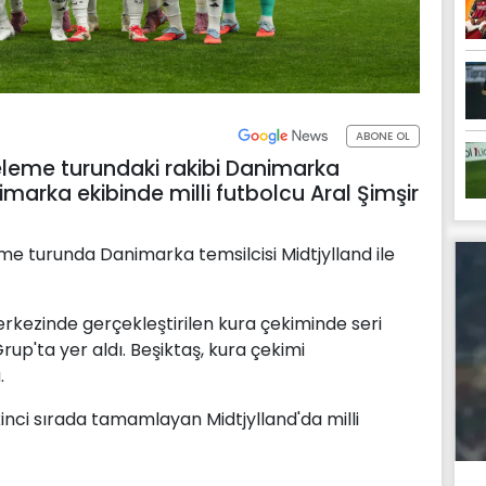
ABONE OL
. eleme turundaki rakibi Danimarka
nimarka ekibinde milli futbolcu Aral Şimşir
eme turunda Danimarka temsilcisi Midtjylland ile
rkezinde gerçekleştirilen kura çekiminde seri
rup'ta yer aldı. Beşiktaş, kura çekimi
.
inci sırada tamamlayan Midtjylland'da milli