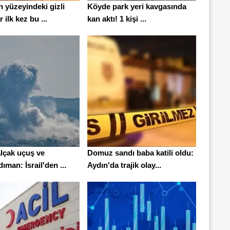
 yüzeyindeki gizli
Köyde park yeri kavgasında
 ilk kez bu ...
kan aktı! 1 kişi ...
alçak uçuş ve
Domuz sandı baba katili oldu:
man: İsrail'den ...
Aydın'da trajik olay...