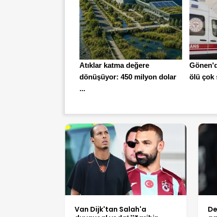
Atıklar katma değere
Gönen'de
dönüşüyor: 450 milyon dolar
ölü çok 
...
Van Dijk'tan Salah'a
De