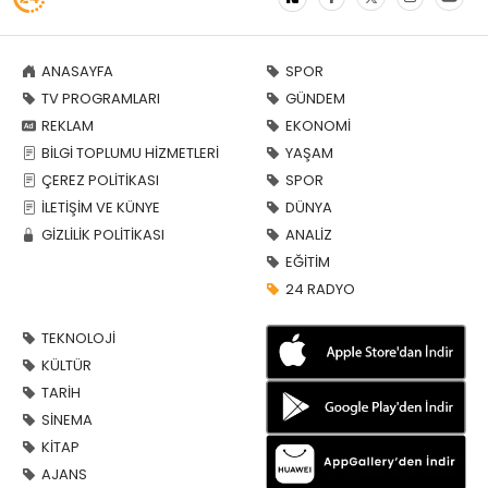
ANASAYFA
SPOR
TV PROGRAMLARI
GÜNDEM
REKLAM
EKONOMİ
BİLGİ TOPLUMU HİZMETLERİ
YAŞAM
ÇEREZ POLİTİKASI
SPOR
İLETİŞİM VE KÜNYE
DÜNYA
GİZLİLİK POLİTİKASI
ANALİZ
EĞİTİM
24 RADYO
TEKNOLOJİ
KÜLTÜR
TARİH
SİNEMA
KİTAP
AJANS