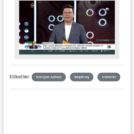
Stream
Mute
Type
Etiketler:
Kristjan Asllani
Beşiktaş
transfer