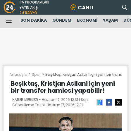
TV PROGRAMLARI
CANLI
YAYIN AKIŞI
24 RADYO
SON DAKİKA
GÜNDEM
EKONOMİ
YAŞAM
DÜ
Anasayfa
Spor
Beşiktaş, Kristjan Asllani için yeni bir transfer 
Beşiktaş, Kristjan Asllani için yeni
bir transfer hamlesi yapabilir!
HABER MERKEZİ -
Haziran 17, 2026 12:31
| Son
Güncelleme Tarihi:
Haziran 17, 2026 12:31