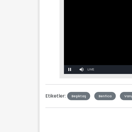
Stream
Mute
Type
Etiketler:
Beşiktaş
Benfica
Vang