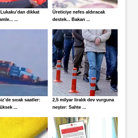
Lukaku'dan dikkat
Üreticiye nefes aldıracak
mle... ...
destek... Bakan ...
z'de sıcak saatler:
2,5 milyar liralık dev vurguna
ksek ...
neşter: Sahte ...