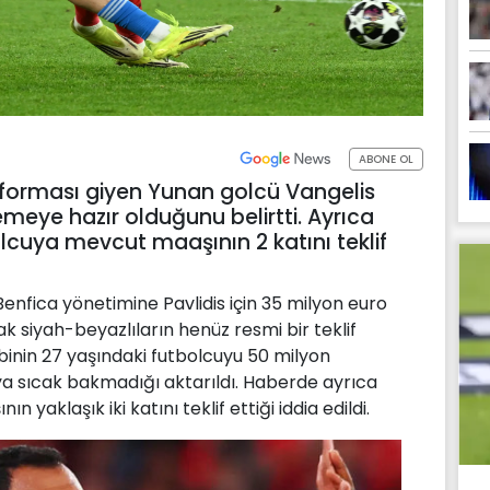
ABONE OL
ca forması giyen Yunan golcü Vangelis
emeye hazır olduğunu belirtti. Ayrıca
olcuya mevcut maaşının 2 katını teklif
Benfica yönetimine Pavlidis için 35 milyon euro
k siyah-beyazlıların henüz resmi bir teklif
ibinin 27 yaşındaki futbolcuyu 50 milyon
a sıcak bakmadığı aktarıldı. Haberde ayrıca
yaklaşık iki katını teklif ettiği iddia edildi.