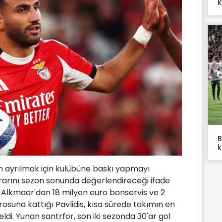
K
B
k
n ayrılmak için kulübüne baskı yapmayı
ararını sezon sonunda değerlendireceği ifade
AZ Alkmaar'dan 18 milyon euro bonservis ve 2
osuna kattığı Pavlidis, kısa sürede takımın en
ldi. Yunan santrfor, son iki sezonda 30'ar gol