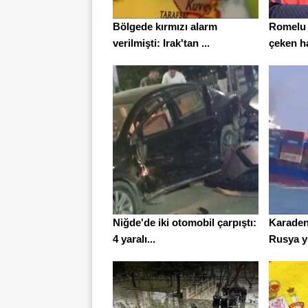
Bölgede kırmızı alarm
Romelu 
verilmişti: Irak'tan ...
çeken ha
Niğde'de iki otomobil çarpıştı:
Karadeni
4 yaralı...
Rusya yü