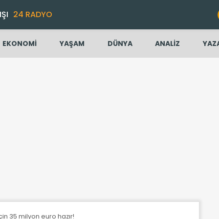
IŞI
24 RADYO
EKONOMİ
YAŞAM
DÜNYA
ANALİZ
YAZ
için 35 milyon euro hazır!