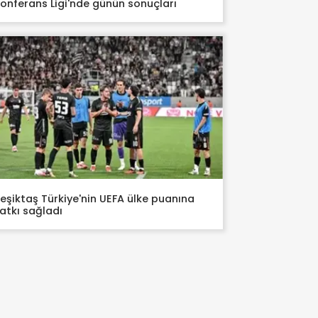
onferans Ligi'nde günün sonuçları
eşiktaş Türkiye'nin UEFA ülke puanına
atkı sağladı