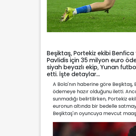
Beşiktaş, Portekiz ekibi Benfi
Pavlidis için 35 milyon euro öd
siyah beyazlı ekip, Yunan futb
etti. İşte detaylar...
A Bola'nın haberine göre Beşiktaş, 
ödemeye hazır olduğunu iletti. Anca
sunmadığı belirtilirken, Portekiz ek
euronun altında bir bedelle satmay
Beşiktaş'ın oyuncuya mevcut maaşının 