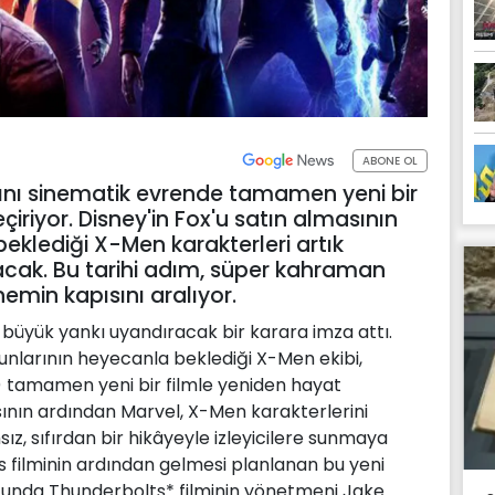
ABONE OL
ını sinematik evrende tamamen yeni bir
riyor. Disney'in Fox'u satın almasının
beklediği X-Men karakterleri artık
acak. Bu tarihi adım, süper kahraman
nemin kapısını aralıyor.
büyük yankı uyandıracak bir karara imza attı.
unlarının heyecanla beklediği X-Men ekibi,
 tamamen yeni bir filmle yeniden hayat
sının ardından Marvel, X-Men karakterlerini
, sıfırdan bir hikâyeyle izleyicilere sunmaya
s filminin ardından gelmesi planlanan bu yeni
nda Thunderbolts* filminin yönetmeni Jake