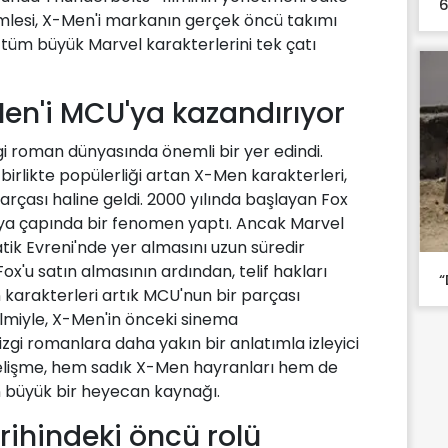
6
mlesi, X-Men'i markanın gerçek öncü takımı
 tüm büyük Marvel karakterlerini tek çatı
en'i MCU'ya kazandırıyor
zgi roman dünyasında önemli bir yer edindi.
 birlikte popülerliği artan X-Men karakterleri,
rçası haline geldi. 2000 yılında başlayan Fox
ünya çapında bir fenomen yaptı. Ancak Marvel
ik Evreni'nde yer almasını uzun süredir
ox'u satın almasının ardından, telif hakları
“
karakterleri artık MCU'nun bir parçası
filmiyle, X-Men'in önceki sinema
gi romanlara daha yakın bir anlatımla izleyici
gelişme, hem sadık X-Men hayranları hem de
in büyük bir heyecan kaynağı.
rihindeki öncü rolü