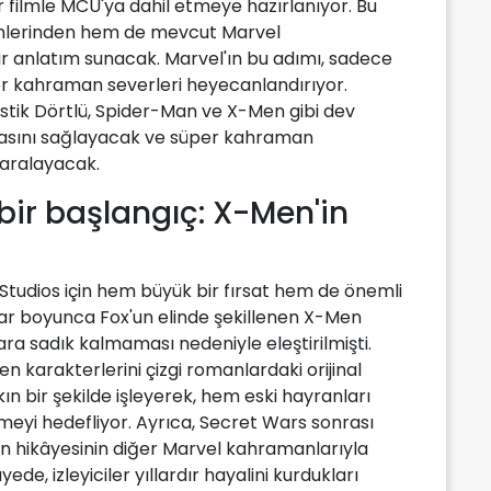
filmle MCU'ya dahil etmeye hazırlanıyor. Bu
lmlerinden hem de mevcut Marvel
ir anlatım sunacak. Marvel'ın bu adımı, sadece
er kahraman severleri heyecanlandırıyor.
stik Dörtlü, Spider-Man ve X-Men gibi dev
masını sağlayacak ve süper kahraman
ı aralayacak.
 bir başlangıç: X-Men'in
Studios için hem büyük bir fırsat hem de önemli
llar boyunca Fox'un elinde şekillenen X-Men
ra sadık kalmaması nedeniyle eleştirilmişti.
en karakterlerini çizgi romanlardaki orijinal
ın bir şekilde işleyerek, hem eski hayranları
meyi hedefliyor. Ayrıca, Secret Wars sonrası
n hikâyesinin diğer Marvel kahramanlarıyla
ede, izleyiciler yıllardır hayalini kurdukları