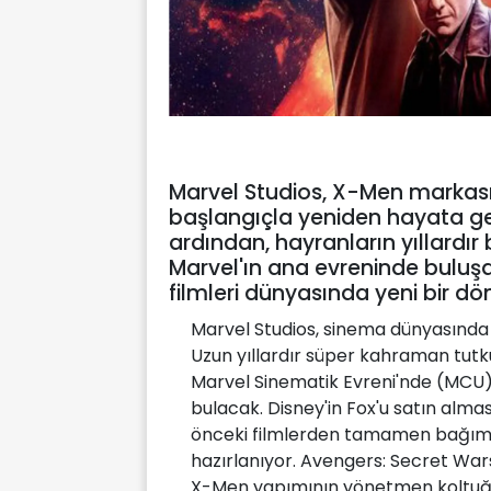
Marvel Studios, X-Men markas
başlangıçla yeniden hayata geçi
ardından, hayranların yıllardır 
Marvel'ın ana evreninde buluş
filmleri dünyasında yeni bir dö
Marvel Studios, sinema dünyasında 
Uzun yıllardır süper kahraman tutk
Marvel Sinematik Evreni'nde (MCU)
bulacak. Disney'in Fox'u satın alma
önceki filmlerden tamamen bağımsız
hazırlanıyor. Avengers: Secret War
X-Men yapımının yönetmen koltuğu