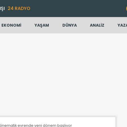
IŞI
24 RADYO
EKONOMİ
YAŞAM
DÜNYA
ANALİZ
YAZ
Sinematik evrende yeni dönem başlıyor