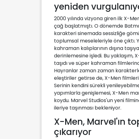
yeniden vurgulanıy
2000 yılında vizyona giren ilk X-Me
çağ başlatmıştı. O dönemde Batman
karakteri sinemada sessizliğe göm
toplumsal meseleleriyle öne çıktı.
kahraman kalıplarının dışına taşıya
derinlemesine işledi. Bu yaklaşım, X
taşıdı ve süper kahraman filmlerinde
Hayranlar zaman zaman karakterle
eleştiriler getirse de, X-Men filmle
Serinin kendini sürekli yenileyebilm
yapımlarla genişlemesi, X-Men mark
koydu. Marvel Studios'un yeni film
ileriye taşınması bekleniyor.
X-Men, Marvel'ın to
çıkarıyor