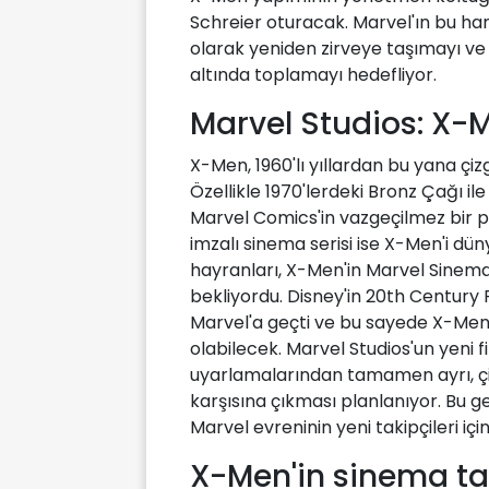
Schreier oturacak. Marvel'ın bu ha
olarak yeniden zirveye taşımayı ve
altında toplamayı hedefliyor.
Marvel Studios: X-M
X-Men, 1960'lı yıllardan bu yana çi
Özellikle 1970'lerdeki Bronz Çağı ile
Marvel Comics'in vazgeçilmez bir pa
imzalı sinema serisi ise X-Men'i d
hayranları, X-Men'in Marvel Sinemat
bekliyordu. Disney'in 20th Century F
Marvel'a geçti ve bu sayede X-Men 
olabilecek. Marvel Studios'un yeni 
uyarlamalarından tamamen ayrı, çiz
karşısına çıkması planlanıyor. Bu 
Marvel evreninin yeni takipçileri iç
X-Men'in sinema ta