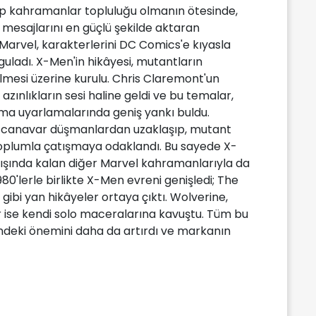
ip kahramanlar topluluğu olmanın ötesinde,
 mesajlarını en güçlü şekilde aktaran
arvel, karakterlerini DC Comics'e kıyasla
uladı. X-Men'in hikâyesi, mutantların
lmesi üzerine kurulu. Chris Claremont'un
azınlıkların sesi haline geldi ve bu temalar,
a uyarlamalarında geniş yankı buldu.
a canavar düşmanlardan uzaklaşıp, mutant
 toplumla çatışmaya odaklandı. Bu sayede X-
dışında kalan diğer Marvel kahramanlarıyla da
80'lerle birlikte X-Men evreni genişledi; The
ibi yan hikâyeler ortaya çıktı. Wolverine,
 ise kendi solo maceralarına kavuştu. Tüm bu
ndeki önemini daha da artırdı ve markanın