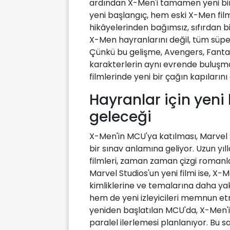
ardından X-Men'i tamamen yeni bir 
yeni başlangıç, hem eski X-Men fi
hikâyelerinden bağımsız, sıfırdan b
X-Men hayranlarını değil, tüm süp
Çünkü bu gelişme, Avengers, Fanta
karakterlerin aynı evrende buluş
filmlerinde yeni bir çağın kapıların
Hayranlar için yeni
geleceği
X-Men'in MCU'ya katılması, Marvel 
bir sınav anlamına geliyor. Uzun yı
filmleri, zaman zaman çizgi romanla
Marvel Studios'un yeni filmi ise, X-M
kimliklerine ve temalarına daha yak
hem de yeni izleyicileri memnun et
yeniden başlatılan MCU'da, X-Men'i
paralel ilerlemesi planlanıyor. Bu say