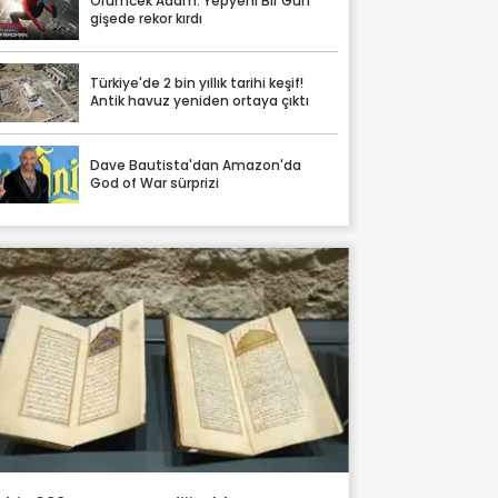
Örümcek Adam: Yepyeni Bir Gün
gişede rekor kırdı
Türkiye'de 2 bin yıllık tarihi keşif!
Antik havuz yeniden ortaya çıktı
Dave Bautista'dan Amazon'da
God of War sürprizi