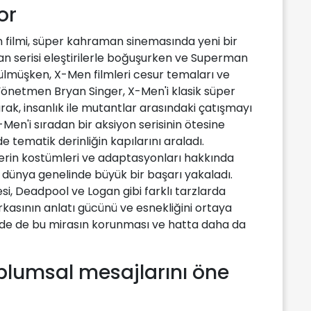
or
n filmi, süper kahraman sinemasında yeni bir
 serisi eleştirilerle boğuşurken ve Superman
ülmüşken, X-Men filmleri cesur temaları ve
 Yönetmen Bryan Singer, X-Men'i klasik süper
rak, insanlık ile mutantlar arasındaki çatışmayı
-Men'i sıradan bir aksiyon serisinin ötesine
 tematik derinliğin kapılarını araladı.
rin kostümleri ve adaptasyonları hakkında
ri dünya genelinde büyük bir başarı yakaladı.
esi, Deadpool ve Logan gibi farklı tarzlarda
asının anlatı gücünü ve esnekliğini ortaya
inde de bu mirasın korunması ve hatta daha da
plumsal mesajlarını öne