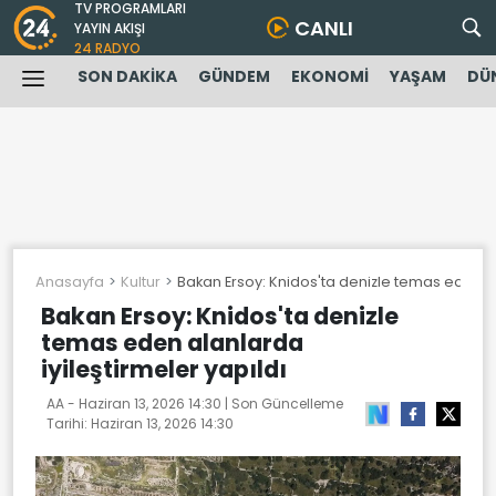
TV PROGRAMLARI
CANLI
YAYIN AKIŞI
24 RADYO
SON DAKİKA
GÜNDEM
EKONOMİ
YAŞAM
DÜ
Anasayfa
Kultur
Bakan Ersoy: Knidos'ta denizle temas eden al
Bakan Ersoy: Knidos'ta denizle
temas eden alanlarda
iyileştirmeler yapıldı
AA -
Haziran 13, 2026 14:30
| Son Güncelleme
Tarihi:
Haziran 13, 2026 14:30