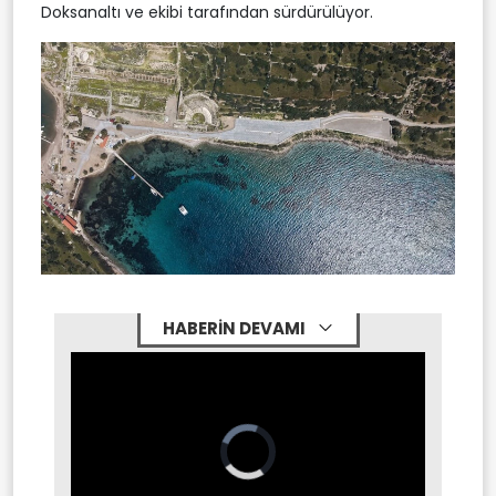
Doksanaltı ve ekibi tarafından sürdürülüyor.
HABERİN DEVAMI
Video
Player
is
loading.