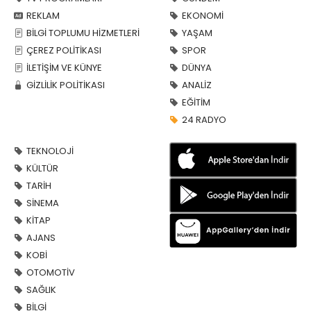
REKLAM
EKONOMİ
BİLGİ TOPLUMU HİZMETLERİ
YAŞAM
ÇEREZ POLİTİKASI
SPOR
İLETİŞİM VE KÜNYE
DÜNYA
GİZLİLİK POLİTİKASI
ANALİZ
EĞİTİM
24 RADYO
TEKNOLOJİ
KÜLTÜR
TARİH
SİNEMA
KİTAP
AJANS
KOBİ
OTOMOTİV
SAĞLIK
BİLGİ