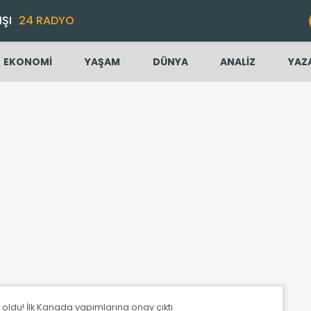
IŞI
24 RADYO
EKONOMİ
YAŞAM
DÜNYA
ANALİZ
YAZ
ldu! İlk Kanada yapımlarına onay çıktı