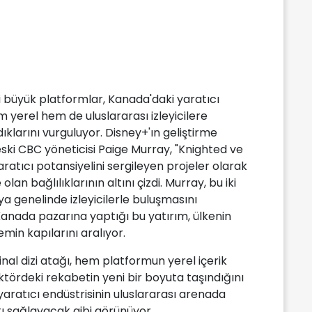
i büyük platformlar, Kanada'daki yaratıcı
m yerel hem de uluslararası izleyicilere
ıklarını vurguluyor. Disney+'ın geliştirme
ski CBC yöneticisi Paige Murray, "Knighted ve
atıcı potansiyelini sergileyen projeler olarak
olan bağlılıklarının altını çizdi. Murray, bu iki
 genelinde izleyicilerle buluşmasını
n Kanada pazarına yaptığı bu yatırım, ülkenin
in kapılarını aralıyor.
inal dizi atağı, hem platformun yerel içerik
tördeki rekabetin yeni bir boyuta taşındığını
yaratıcı endüstrisinin uluslararası arenada
kı sağlayacak gibi görünüyor.