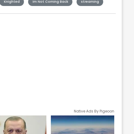
Knighted
Im Not Coming Back
streaming
Native Ads By Pigeoon