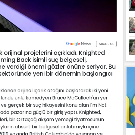
ABONE OL
orijinal projelerini açıkladı. Knighted
oming Back isimli suç belgeseli,
ne verdiği önemi gözler önüne seriyor. Bu
ektöründe yeni bir dönemin başlangıcı
enen orijinal içerik atağını başlatarak iki yeni
rolünde ünlü komedyen Bruce McCulloch'un yer
e ve gerçek bir suç hikayesini konu alan I'm Not
da pazarına güçlü bir giriş yaptı. Knighted,
ileri, bir Ortaçağ akşam yemeği tiyatrosunun
yların absürt bir belgesel anlatımıyla içine
2019 yazında British Columbia'da yaşanan ve