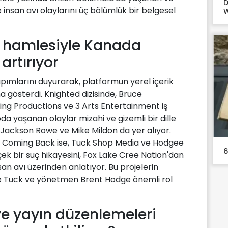
D
 insan avı olaylarını üç bölümlük bir belgesel
W
ik hamlesiyle Kanada
artırıyor
apımlarını duyurarak, platformun yerel içerik
a gösterdi. Knighted dizisinde, Bruce
ting Productions ve 3 Arts Entertainment iş
oda yaşanan olaylar mizahi ve gizemli bir dille
de Jackson Rowe ve Mike Mildon da yer alıyor.
 Not Coming Back ise, Tuck Shop Media ve Hodgee
6
çek bir suç hikayesini, Fox Lake Cree Nation'dan
san avı üzerinden anlatıyor. Bu projelerin
e Tuck ve yönetmen Brent Hodge önemli rol
e yayın düzenlemeleri