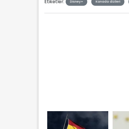
Etiketler:
Disney+
Kanada dizileri