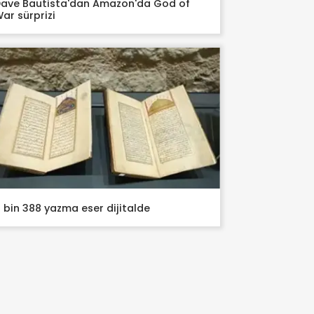
ave Bautista'dan Amazon'da God of
ar sürprizi
 bin 388 yazma eser dijitalde