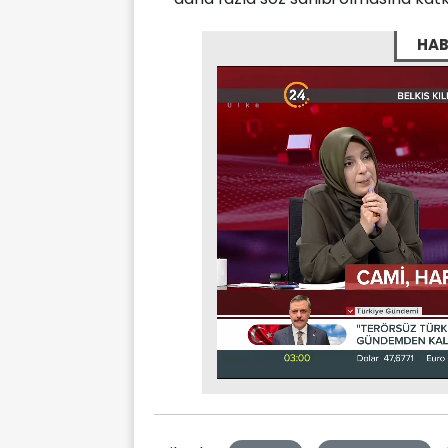
HAB
Stream
Mute
Type