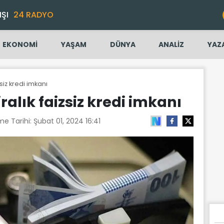
IŞI
24 RADYO
EKONOMİ
YAŞAM
DÜNYA
ANALİZ
YAZ
zsiz kredi imkanı
iralık faizsiz kredi imkanı
me Tarihi:
Şubat 01, 2024 16:41