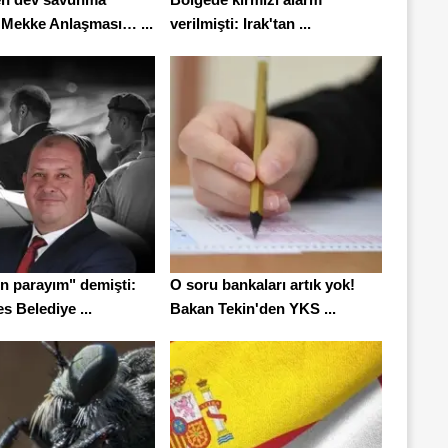
 Mekke Anlaşması… ...
verilmişti: Irak'tan ...
n parayım" demişti:
O soru bankaları artık yok!
 Belediye ...
Bakan Tekin'den YKS ...