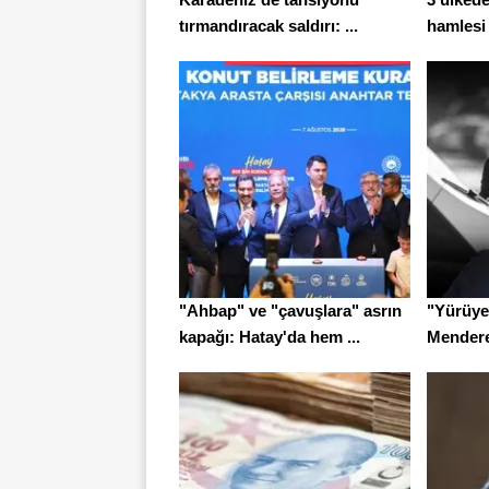
tırmandıracak saldırı: ...
hamlesi
"Ahbap" ve "çavuşlara" asrın
"Yürüye
kapağı: Hatay'da hem ...
Menderes