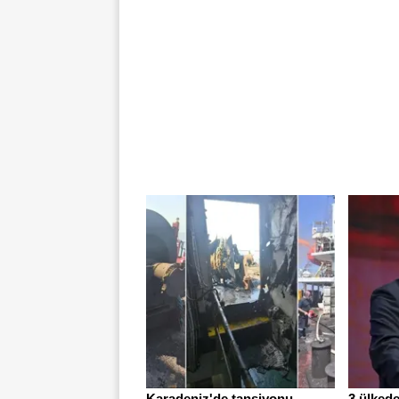
Karadeniz'de tansiyonu
3 ülked