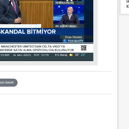
H
K
siz kredi