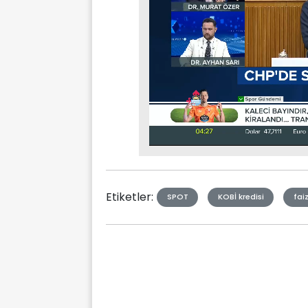
Stream
Mute
Type
Etiketler:
SPOT
KOBİ kredisi
faiz