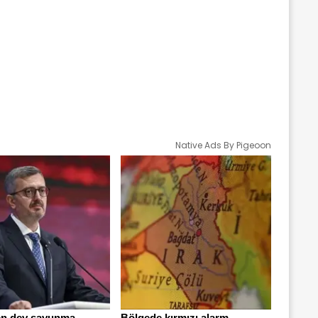
Native Ads By Pigeoon
en dev savunma
Bölgede kırmızı alarm