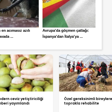
en acımasız azılı
Avrupa'da göçmen çatlağı:
avada ...
İspanya'dan İtalya'ya ...
dern ceviz yetiştiriciliği
Özel gereksinimli bireyler
hberi yayımlandı
toprakla rehabilite