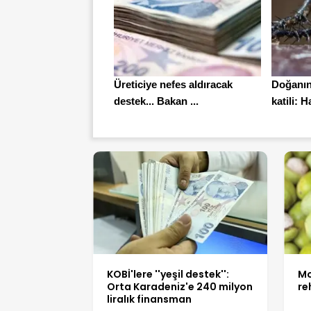
Üreticiye nefes aldıracak
Doğanın 
destek... Bakan ...
katili: H
KOBİ'lere ''yeşil destek'':
Mo
Orta Karadeniz'e 240 milyon
re
liralık finansman