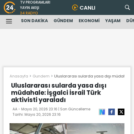
TV PROGRAMLARI
CANLI
YAYIN AKIŞI
24 RADYO
SON DAKİKA
GÜNDEM
EKONOMİ
YAŞAM
DÜ
Anasayfa
Gundem
Uluslararası sularda yasa dışı müdahale: İşg
Uluslararası sularda yasa dışı
müdahale: İşgalci İsrail Türk
aktivisti yaraladı
AA -
Mayıs 20, 2026 23:16
| Son Güncelleme
Tarihi:
Mayıs 20, 2026 23:16