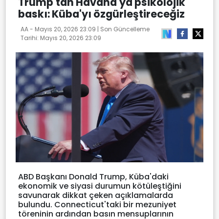
Trump'tan Havana'ya psikolojik
baskı: Küba'yı özgürleştireceğiz
AA -
Mayıs 20, 2026 23:09
| Son Güncelleme
Tarihi:
Mayıs 20, 2026 23:09
ABD Başkanı Donald Trump, Küba'daki
ekonomik ve siyasi durumun kötüleştiğini
savunarak dikkat çeken açıklamalarda
bulundu. Connecticut'taki bir mezuniyet
töreninin ardından basın mensuplarının