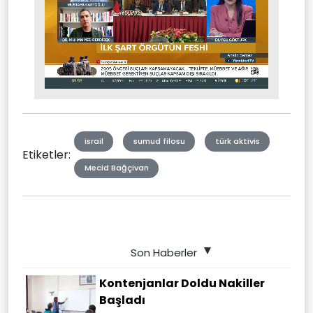
Stream
Unmute
Type
israil
sumud filosu
türk aktivis
Etiketler:
Mecid Bağçivan
Son Haberler
Kontenjanlar Doldu Nakiller
Başladı