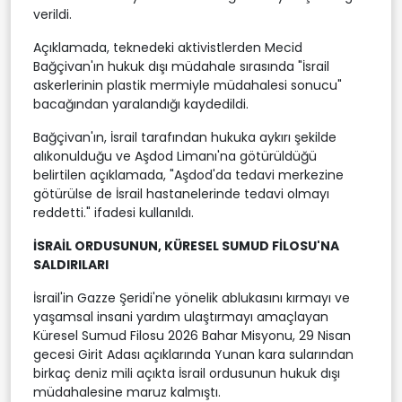
verildi.
Açıklamada, teknedeki aktivistlerden Mecid
Bağçivan'ın hukuk dışı müdahale sırasında "İsrail
askerlerinin plastik mermiyle müdahalesi sonucu"
bacağından yaralandığı kaydedildi.
Bağçivan'ın, İsrail tarafından hukuka aykırı şekilde
alıkonulduğu ve Aşdod Limanı'na götürüldüğü
belirtilen açıklamada, "Aşdod'da tedavi merkezine
götürülse de İsrail hastanelerinde tedavi olmayı
reddetti." ifadesi kullanıldı.
İSRAİL ORDUSUNUN, KÜRESEL SUMUD FİLOSU'NA
SALDIRILARI
İsrail'in Gazze Şeridi'ne yönelik ablukasını kırmayı ve
yaşamsal insani yardım ulaştırmayı amaçlayan
Küresel Sumud Filosu 2026 Bahar Misyonu, 29 Nisan
gecesi Girit Adası açıklarında Yunan kara sularından
birkaç deniz mili açıkta İsrail ordusunun hukuk dışı
müdahalesine maruz kalmıştı.