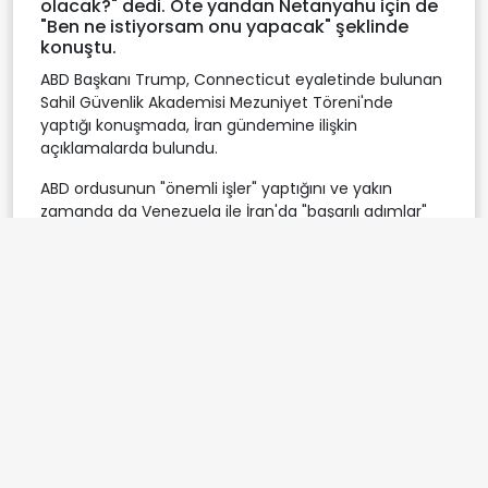
olacak?" dedi. Öte yandan Netanyahu için de
"Ben ne istiyorsam onu yapacak" şeklinde
konuştu.
ABD Başkanı Trump, Connecticut eyaletinde bulunan
Sahil Güvenlik Akademisi Mezuniyet Töreni'nde
yaptığı konuşmada, İran gündemine ilişkin
açıklamalarda bulundu.
ABD ordusunun "önemli işler" yaptığını ve yakın
zamanda da Venezuela ile İran'da "başarılı adımlar"
attığını ifade eden Trump, İran'ın askeri kapasitesine
ciddi zarar verdiklerini savundu.
Trump, "(İran'ın) Her şeyi gitti, donanmaları gitti, hava
kuvvetleri gitti, neredeyse her şey. Şu anda tek soru
şu: Gidip bu işi bitirecek miyiz, yoksa bir anlaşma
imzalayacaklar mı? Bakalım ne olacak?" diye konuştu.
ABD Başkanı Trump, mezuniyet törenine giderken
havalimanında yaptığı son açıklamada, İsrail
Başbakanı Binyamin Netanyahu'nun İran'a saldırıları
ne kadar erteleyeceği konusunda, "O (Netanyahu),