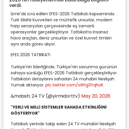
verdi.
İzmir'de icra edilen EFES-2026 Tatbikatı kapsamında
Türk Silahlı Kuvvetleri ve müttefik unsurlar, modern
harp senaryoları çerçevesinde eş zamanlı
operasyonlar gerçekleştiriyor. Tatbikatta insansız
hava araçları, deniz unsurları ve özel kuvvet timleri
aynı anda görev alıyor.
EFES 2026 TATBİKATI
Türkiye'nin liderliğinde, Türkiye'nin savunma gücünün
sahaya sürdüğü EFES-2026 Tatbikatı gerçekleştiriliyor.
Tatbikatın detaylarını sahadan 24 muhabiri Neslişah
Yumak aktarıyor.
pic.twitter.com/xWtg3YqhoK
&mdash; 24 TV (@yirmidorttv)
May 20, 2026
"YERLİ VE MİLLİ SİSTEMLER SAHADA ETKİNLİĞİNİ
GÖSTERİYOR"
Tatbikatı yerinde takip eden 24 TV muhabiri Neslişah