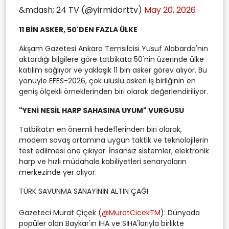
&mdash; 24 TV (@yirmidorttv)
May 20, 2026
11 BİN ASKER, 50'DEN FAZLA ÜLKE
Akşam Gazetesi Ankara Temsilcisi Yusuf Alabarda'nın
aktardığı bilgilere göre tatbikata 50'nin üzerinde ülke
katılım sağlıyor ve yaklaşık 11 bin asker görev alıyor. Bu
yönüyle EFES-2026, çok uluslu askeri iş birliğinin en
geniş ölçekli örneklerinden biri olarak değerlendiriliyor.
"YENİ NESİL HARP SAHASINA UYUM" VURGUSU
Tatbikatın en önemli hedeflerinden biri olarak,
modern savaş ortamına uygun taktik ve teknolojilerin
test edilmesi öne çıkıyor. İnsansız sistemler, elektronik
harp ve hızlı müdahale kabiliyetleri senaryoların
merkezinde yer alıyor.
TÜRK SAVUNMA SANAYİNİN ALTIN ÇAĞI
Gazeteci Murat Çiçek (
@MuratCicekTM
): Dünyada
popüler olan Baykar'ın İHA ve SİHA'larıyla birlikte