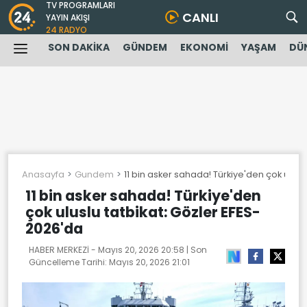
TV PROGRAMLARI
CANLI
YAYIN AKIŞI
24 RADYO
SON DAKİKA
GÜNDEM
EKONOMİ
YAŞAM
DÜ
Anasayfa
Gundem
11 bin asker sahada! Türkiye'den çok ulusl
11 bin asker sahada! Türkiye'den
çok uluslu tatbikat: Gözler EFES-
2026'da
HABER MERKEZİ -
Mayıs 20, 2026 20:58
| Son
Güncelleme Tarihi:
Mayıs 20, 2026 21:01