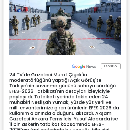
ABONE OL
24 TV'de Gazeteci Murat Çiçek'in
moderatörlüğünü yaptığı Açık Görüş'te
Türkiye'nin savunma gücünü sahaya sürdüğü
EFES-2026 Tatbikatı'nın detayları izleyiciyle
paylaşıldı. Tatbikatı yerinde takip eden 24
muhabiri Neslişah Yumak, yüzde yüz yerli ve
milli envanterimize giren ürünlerin EFES 2026'da
kullanım alanında olduğunu aktardı. Akşam
Gazetesi Ankara Temsilcisi Yusuf Alabarda ise
11 bin askerin tatbikat kapsamında EFES-
2026'nın faaliyetlerinde bulunduğu bilgisini