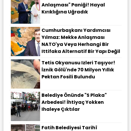
Anlaşması" Paniği! Hayal
Kırıklığına Uğradık
Cumhurbaşkanı Yardımcısı
Yılmaz: Mekke Anlaşması
NATO'ya Veya Herhangi Bir
Ittifaka Alternatif Bir Yapı Değil
Tetis Okyanusu Izleri Taşıyor!
İznik Gölü'nde 70 Milyon Yıllık
Pektan Fosili Bulundu
Belediye Önünde "S Plaka"
Arbedesi! İhtiyaç Yokken
Ihaleye Çıktılar
Fatih Belediyesi Tarihî