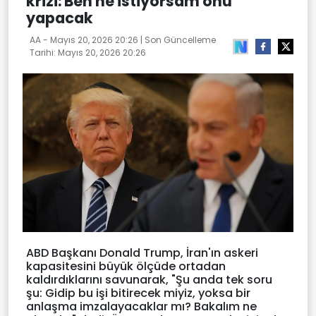
krizi: Ben ne istiyorsam onu
yapacak
AA -
Mayıs 20, 2026 20:26
| Son Güncelleme
Tarihi:
Mayıs 20, 2026 20:26
ABD Başkanı Donald Trump, İran'ın askeri
kapasitesini büyük ölçüde ortadan
kaldırdıklarını savunarak, "Şu anda tek soru
şu: Gidip bu işi bitirecek miyiz, yoksa bir
anlaşma imzalayacaklar mı? Bakalım ne