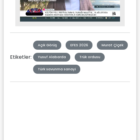
Stream
Mute
Type
Açık Görüş
EFES 2026
Murat Çiçek
Etiketler:
Yusuf Alabarda
Trük ordusu
Türk savunma sanayi