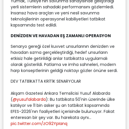
Yumak, Türkiye'nin savunma sanayisinde geliştirdiği
yerli sistemlerin sahadaki performansını gözlemledi.
İnsansız hava araçları ve yeni nesil savunma
teknolojilerinin operasyonel kabiliyetleri tatbikat
kapsamında test edildi.
DENİZDEN VE HAVADAN EŞ ZAMANLI OPERASYON
Senaryo gereği özel kuvvet unsurlarının denizden ve
havadan sızma gerçekleştirdiği, hedef unsurların
etkisiz hale getirildiği anlar tatbikatta uygulamalı
olarak gösterildi. Patlama ve imha sahneleri, modern
harp konseptlerinin geldiği noktayı gözler önüne serdi.
DEV TATBİKATTA KRİTİK SENARYOLAR
Akşam Gazetesi Ankara Temsilcisi Yusuf Alabarda
(
@yusufalabarda
): Bu tatbikata 50'nin üzerinde ülke
katılıyor ve 11 bin asker şu an tatbikat kapsamında
EFES-2026'nın faaliyetleri içerisinde bulunuyor. Fakat
enteresan bir şey var. Bu harekata aynı...
pic.twitter.com/zO92YpIanq