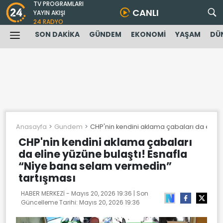
TV PROGRAMLARI
CANLI
YAYIN AKIŞI
24 RADYO
SON DAKİKA
GÜNDEM
EKONOMİ
YAŞAM
DÜ
Anasayfa
Gundem
CHP'nin kendini aklama çabaları da eline
CHP'nin kendini aklama çabaları
da eline yüzüne bulaştı! Esnafla
“Niye bana selam vermedin”
tartışması
HABER MERKEZİ -
Mayıs 20, 2026 19:36
| Son
Güncelleme Tarihi:
Mayıs 20, 2026 19:36