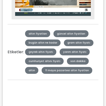
Stream
Mute
Type
altın fiyatları
güncel altın fiyatları
bugün altın ne kadar
gram altın fiyatı
Etiketler:
çeyrek altın fiyatı
yarım altın fiyatı
cumhuriyet altını fiyatı
son dakika
altın
11 mayıs pazartesi altın fiyatları