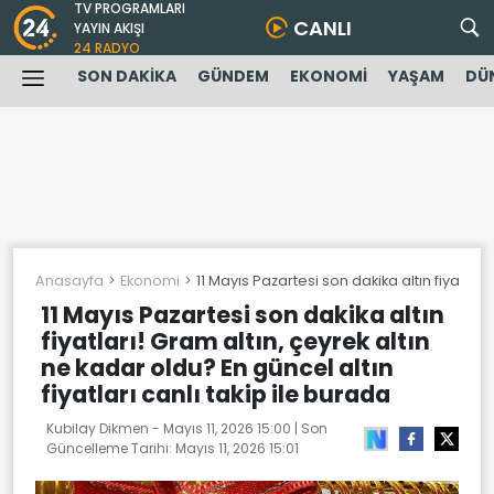
TV PROGRAMLARI
CANLI
YAYIN AKIŞI
24 RADYO
SON DAKİKA
GÜNDEM
EKONOMİ
YAŞAM
DÜ
Anasayfa
Ekonomi
11 Mayıs Pazartesi son dakika altın fiyatları
11 Mayıs Pazartesi son dakika altın
fiyatları! Gram altın, çeyrek altın
ne kadar oldu? En güncel altın
fiyatları canlı takip ile burada
Kubilay Dikmen -
Mayıs 11, 2026 15:00
| Son
Güncelleme Tarihi:
Mayıs 11, 2026 15:01