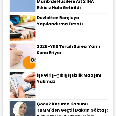
Marib'de Husilere Ait 2 İHA
Etkisiz Hale Getirildi
Devletten Borçluya
Yapılandırma Fırsatı
2026-YKS Tercih Süreci Yarın
Sona Eriyor
İşe Giriş-Çıkış Işsizlik Maaşını
Yakmaz
Çocuk Koruma Kanunu
TBMM'den Geçti! Bakan Göktaş: