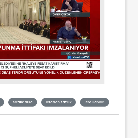
satılık arsa
icradan satılık
icra ilanları