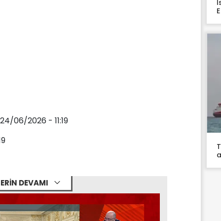
İ
E
 24/06/2026 - 11:19
19
T
a
ERİN DEVAMI