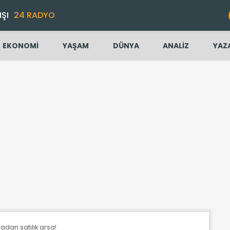
IŞI
24 RADYO
EKONOMİ
YAŞAM
DÜNYA
ANALİZ
YAZ
dan satılık arsa!