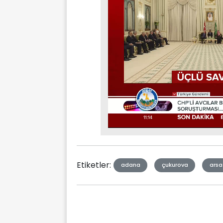
Stream
Mute
Type
Etiketler:
adana
çukurova
arsa