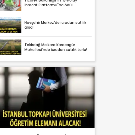
Ticaret Bakanlığının "E-Kolay
İhracat Platformu"na ödül
Nevşehir Merkez'de icradan satılık
arsa!
Tekirdağ Malkara Karacagür
Mahallesi'nde icradan satılık tarla!