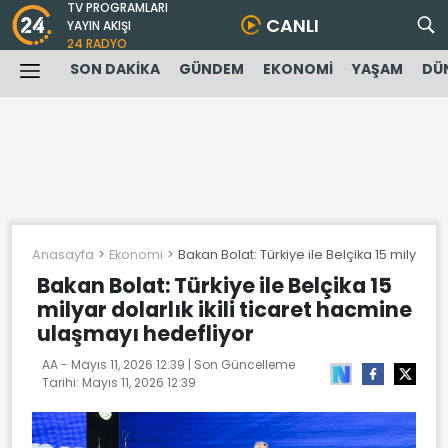
TV PROGRAMLARI
CANLI
YAYIN AKIŞI
24 RADYO
SON DAKİKA
GÜNDEM
EKONOMİ
YAŞAM
DÜ
Anasayfa
Ekonomi
Bakan Bolat: Türkiye ile Belçika 15 milyar d
Bakan Bolat: Türkiye ile Belçika 15
milyar dolarlık ikili ticaret hacmine
ulaşmayı hedefliyor
AA -
Mayıs 11, 2026 12:39
| Son Güncelleme
Tarihi:
Mayıs 11, 2026 12:39