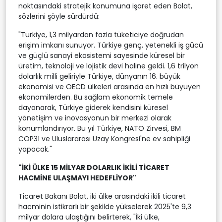
noktasındaki stratejik konumuna işaret eden Bolat,
sözlerini şöyle sürdürdü:
"Türkiye, 1,3 milyardan fazla tüketiciye doğrudan
erişim imkanı sunuyor. Türkiye genç, yetenekli iş gücü
ve güçlü sanayi ekosistemi sayesinde küresel bir
üretim, teknoloji ve lojistik devi haline geldi. 1,6 trilyon
dolarlık milli geliriyle Türkiye, dünyanın 16. büyük
ekonomisi ve OECD ülkeleri arasında en hızlı büyüyen
ekonomilerden. Bu sağlam ekonomik temele
dayanarak, Türkiye giderek kendisini küresel
yönetişim ve inovasyonun bir merkezi olarak
konumlandırıyor. Bu yıl Türkiye, NATO Zirvesi, BM
COP31 ve Uluslararası Uzay Kongresi'ne ev sahipliği
yapacak."
"İKİ ÜLKE 15 MİLYAR DOLARLIK İKİLİ TİCARET
HACMİNE ULAŞMAYI HEDEFLİYOR"
Ticaret Bakanı Bolat, iki ülke arasındaki ikili ticaret
hacminin istikrarlı bir şekilde yükselerek 2025'te 9,3
milyar dolara ulaştığını belirterek, "İki ülke,