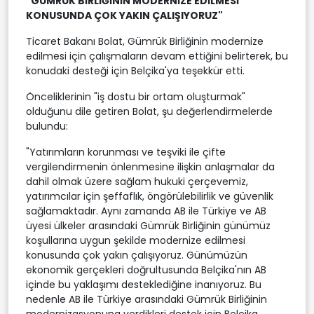
"GÜMRÜK BİRLİĞİNİN MODERNİZE EDİLMESİ
KONUSUNDA ÇOK YAKIN ÇALIŞIYORUZ"
Ticaret Bakanı Bolat, Gümrük Birliğinin modernize
edilmesi için çalışmaların devam ettiğini belirterek, bu
konudaki desteği için Belçika'ya teşekkür etti.
Önceliklerinin "iş dostu bir ortam oluşturmak"
olduğunu dile getiren Bolat, şu değerlendirmelerde
bulundu:
"Yatırımların korunması ve teşviki ile çifte
vergilendirmenin önlenmesine ilişkin anlaşmalar da
dahil olmak üzere sağlam hukuki çerçevemiz,
yatırımcılar için şeffaflık, öngörülebilirlik ve güvenlik
sağlamaktadır. Aynı zamanda AB ile Türkiye ve AB
üyesi ülkeler arasındaki Gümrük Birliğinin günümüz
koşullarına uygun şekilde modernize edilmesi
konusunda çok yakın çalışıyoruz. Günümüzün
ekonomik gerçekleri doğrultusunda Belçika'nın AB
içinde bu yaklaşımı desteklediğine inanıyoruz. Bu
nedenle AB ile Türkiye arasındaki Gümrük Birliğinin
modernizasyonuna verdikleri destek için Belçika