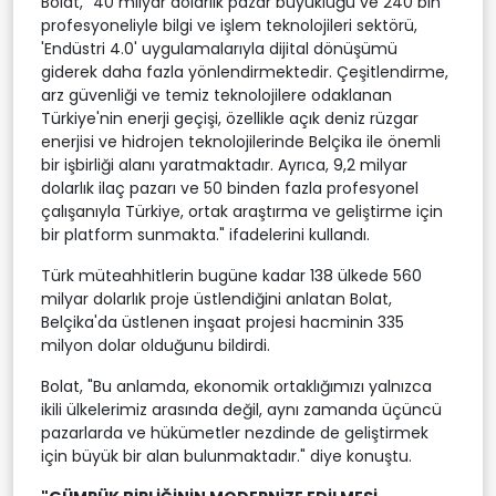
Bolat, "40 milyar dolarlık pazar büyüklüğü ve 240 bin
profesyoneliyle bilgi ve işlem teknolojileri sektörü,
'Endüstri 4.0' uygulamalarıyla dijital dönüşümü
giderek daha fazla yönlendirmektedir. Çeşitlendirme,
arz güvenliği ve temiz teknolojilere odaklanan
Türkiye'nin enerji geçişi, özellikle açık deniz rüzgar
enerjisi ve hidrojen teknolojilerinde Belçika ile önemli
bir işbirliği alanı yaratmaktadır. Ayrıca, 9,2 milyar
dolarlık ilaç pazarı ve 50 binden fazla profesyonel
çalışanıyla Türkiye, ortak araştırma ve geliştirme için
bir platform sunmakta." ifadelerini kullandı.
Türk müteahhitlerin bugüne kadar 138 ülkede 560
milyar dolarlık proje üstlendiğini anlatan Bolat,
Belçika'da üstlenen inşaat projesi hacminin 335
milyon dolar olduğunu bildirdi.
Bolat, "Bu anlamda, ekonomik ortaklığımızı yalnızca
ikili ülkelerimiz arasında değil, aynı zamanda üçüncü
pazarlarda ve hükümetler nezdinde de geliştirmek
için büyük bir alan bulunmaktadır." diye konuştu.