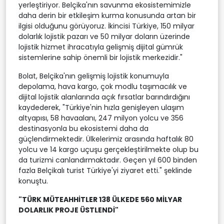
yerleştiriyor. Belçika'nın savunma ekosistemimizle
daha derin bir etkileşim kurma konusunda artan bir
ilgisi olduğunu görüyoruz. İkincisi Türkiye, 150 milyar
dolarlık lojistik pazarı ve 50 milyar doların üzerinde
lojistik hizmet ihracatıyla gelişmiş dijital gümrük
sistemlerine sahip önemli bir lojistik merkezidir."
Bolat, Belçika'nın gelişmiş lojistik konumuyla
depolama, hava kargo, çok modlu taşımacılık ve
dijital lojistik alanlarında açık fırsatlar barındırdığını
kaydederek, "Türkiye'nin hızla genişleyen ulaşım
altyapısı, 58 havaalanı, 247 milyon yolcu ve 356
destinasyonla bu ekosistemi daha da
güçlendirmektedir. Ülkelerimiz arasında haftalık 80
yolcu ve 14 kargo uçuşu gerçekleştirilmekte olup bu
da turizmi canlandırmaktadır. Geçen yıl 600 binden
fazla Belçikalı turist Türkiye'yi ziyaret etti." şeklinde
konuştu.
"TÜRK MÜTEAHHİTLER 138 ÜLKEDE 560 MİLYAR
DOLARLIK PROJE ÜSTLENDİ"