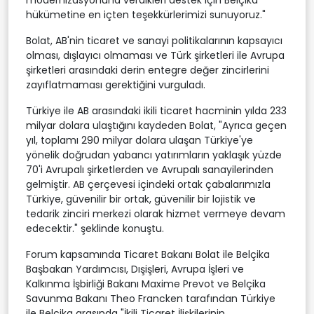
hükümetine en içten teşekkürlerimizi sunuyoruz."
Bolat, AB'nin ticaret ve sanayi politikalarının kapsayıcı
olması, dışlayıcı olmaması ve Türk şirketleri ile Avrupa
şirketleri arasındaki derin entegre değer zincirlerini
zayıflatmaması gerektiğini vurguladı.
Türkiye ile AB arasındaki ikili ticaret hacminin yılda 233
milyar dolara ulaştığını kaydeden Bolat, "Ayrıca geçen
yıl, toplamı 290 milyar dolara ulaşan Türkiye'ye
yönelik doğrudan yabancı yatırımların yaklaşık yüzde
70'i Avrupalı şirketlerden ve Avrupalı sanayilerinden
gelmiştir. AB çerçevesi içindeki ortak çabalarımızla
Türkiye, güvenilir bir ortak, güvenilir bir lojistik ve
tedarik zinciri merkezi olarak hizmet vermeye devam
edecektir." şeklinde konuştu.
Forum kapsamında Ticaret Bakanı Bolat ile Belçika
Başbakan Yardımcısı, Dışişleri, Avrupa İşleri ve
Kalkınma İşbirliği Bakanı Maxime Prevot ve Belçika
Savunma Bakanı Theo Francken tarafından Türkiye
ile Belçika arasında "İkili Ticaret İlişkilerinin