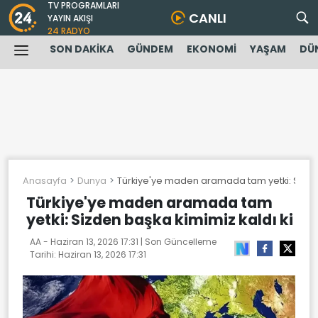
TV PROGRAMLARI
CANLI
YAYIN AKIŞI
24 RADYO
SON DAKİKA
GÜNDEM
EKONOMİ
YAŞAM
DÜ
Anasayfa
Dunya
Türkiye'ye maden aramada tam yetki: Sizden
Türkiye'ye maden aramada tam
yetki: Sizden başka kimimiz kaldı ki
AA -
Haziran 13, 2026 17:31
| Son Güncelleme
Tarihi:
Haziran 13, 2026 17:31