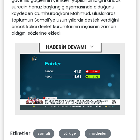
güvenlik güçlerinin yeniden yapılandırıldığını ancak
sürecin henüz başlangıç aşamasında olduğunu
kaydeden Cumhurbaşkanı Mahmud, uluslararası
toplumun Somali'ye uzun yıllardır destek verdiğini
ancak kalıcı devlet kurumlarının inşasının zaman
aldığını sözlerine ekledi.
HABERİN DEVAMI
Stream
Mute
Type
Etiketler:
somali
türkiye
madenler