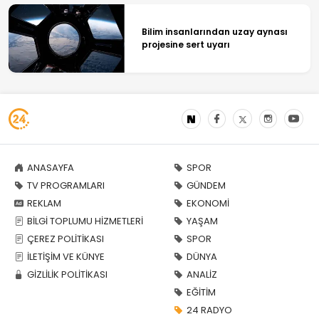
Bilim insanlarından uzay aynası
projesine sert uyarı
ANASAYFA
SPOR
TV PROGRAMLARI
GÜNDEM
REKLAM
EKONOMİ
BİLGİ TOPLUMU HİZMETLERİ
YAŞAM
ÇEREZ POLİTİKASI
SPOR
İLETİŞİM VE KÜNYE
DÜNYA
GİZLİLİK POLİTİKASI
ANALİZ
EĞİTİM
24 RADYO