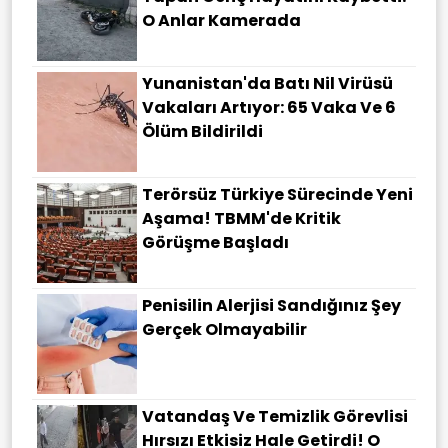
O Anlar Kamerada
Yunanistan'da Batı Nil Virüsü
Vakaları Artıyor: 65 Vaka Ve 6
Ölüm Bildirildi
Terörsüz Türkiye Sürecinde Yeni
Aşama! TBMM'de Kritik
Görüşme Başladı
Penisilin Alerjisi Sandığınız Şey
Gerçek Olmayabilir
Vatandaş Ve Temizlik Görevlisi
Hırsızı Etkisiz Hale Getirdi! O