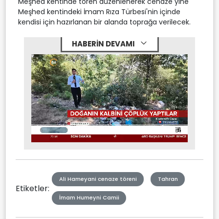
Meşhed kentinde tören düzenlenerek cenaze yine
Meşhed kentindeki İmam Rıza Türbesi'nin içinde
kendisi için hazırlanan bir alanda toprağa verilecek.
HABERİN DEVAMI
Stream
Mute
Type
Ali Hameyani cenaze töreni
Tahran
Etiketler:
İmam Humeyni Camii