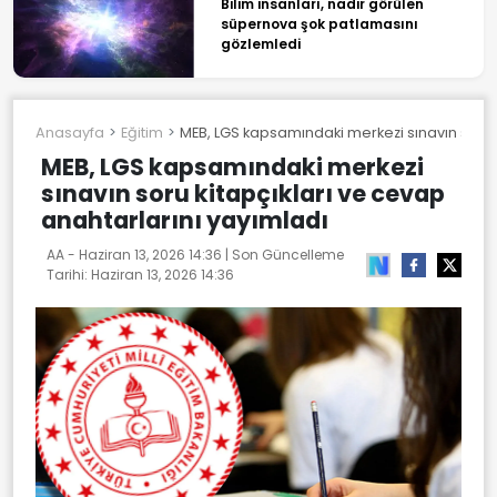
Bilim insanları, nadir görülen
süpernova şok patlamasını
gözlemledi
Anasayfa
Eğitim
MEB, LGS kapsamındaki merkezi sınavın soru k
MEB, LGS kapsamındaki merkezi
sınavın soru kitapçıkları ve cevap
anahtarlarını yayımladı
AA -
Haziran 13, 2026 14:36
| Son Güncelleme
Tarihi:
Haziran 13, 2026 14:36