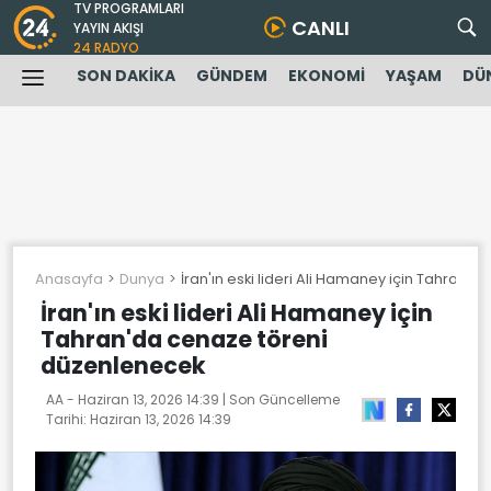
TV PROGRAMLARI
CANLI
YAYIN AKIŞI
24 RADYO
SON DAKİKA
GÜNDEM
EKONOMİ
YAŞAM
DÜ
Anasayfa
Dunya
İran'ın eski lideri Ali Hamaney için Tahran
İran'ın eski lideri Ali Hamaney için
Tahran'da cenaze töreni
düzenlenecek
AA -
Haziran 13, 2026 14:39
| Son Güncelleme
Tarihi:
Haziran 13, 2026 14:39