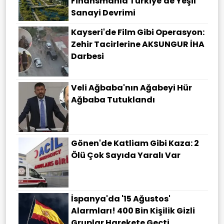
Finansmanla Türkiye'de Yeşil
Sanayi Devrimi
Kayseri'de Film Gibi Operasyon:
Zehir Tacirlerine AKSUNGUR İHA
Darbesi
Veli Ağbaba'nın Ağabeyi Hür
Ağbaba Tutuklandı
Gönen'de Katliam Gibi Kaza: 2
Ölü Çok Sayıda Yaralı Var
İspanya'da '15 Ağustos'
Alarmları! 400 Bin Kişilik Gizli
Gruplar Harekete Geçti