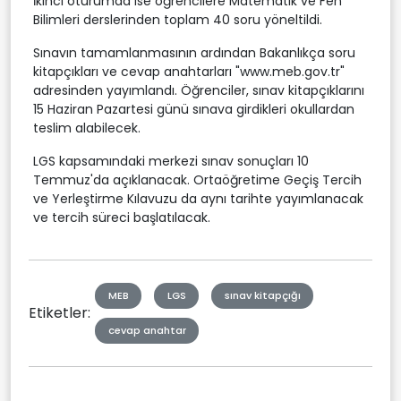
İkinci oturumda ise öğrencilere Matematik ve Fen
Bilimleri derslerinden toplam 40 soru yöneltildi.
Sınavın tamamlanmasının ardından Bakanlıkça soru
kitapçıkları ve cevap anahtarları "www.meb.gov.tr"
adresinden yayımlandı. Öğrenciler, sınav kitapçıklarını
15 Haziran Pazartesi günü sınava girdikleri okullardan
teslim alabilecek.
LGS kapsamındaki merkezi sınav sonuçları 10
Temmuz'da açıklanacak. Ortaöğretime Geçiş Tercih
ve Yerleştirme Kılavuzu da aynı tarihte yayımlanacak
ve tercih süreci başlatılacak.
MEB
LGS
sınav kitapçığı
Etiketler:
cevap anahtar