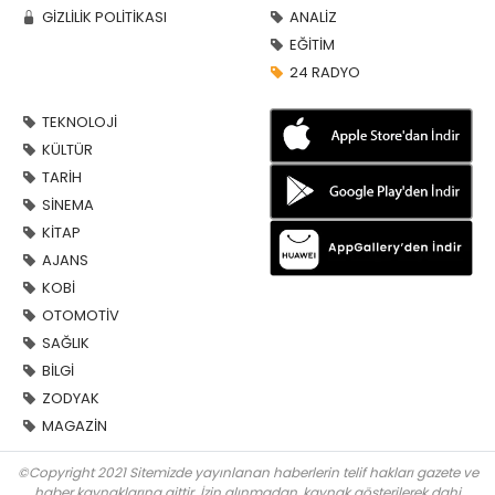
GİZLİLİK POLİTİKASI
ANALİZ
EĞİTİM
24 RADYO
TEKNOLOJİ
KÜLTÜR
TARİH
SİNEMA
KİTAP
AJANS
KOBİ
OTOMOTİV
SAĞLIK
BİLGİ
ZODYAK
MAGAZİN
©Copyright 2021 Sitemizde yayınlanan haberlerin telif hakları gazete ve
haber kaynaklarına aittir. İzin alınmadan, kaynak gösterilerek dahi