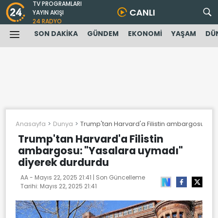
TV PROGRAMLARI
CANLI
YAYIN AKIŞI
24 RADYO
SON DAKİKA
GÜNDEM
EKONOMİ
YAŞAM
DÜ
Anasayfa
Dunya
Trump'tan Harvard'a Filistin ambargosu: "Y
Trump'tan Harvard'a Filistin
ambargosu: "Yasalara uymadı"
diyerek durdurdu
AA -
Mayıs 22, 2025 21:41
| Son Güncelleme
Tarihi:
Mayıs 22, 2025 21:41