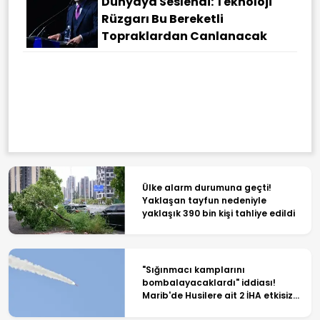
Dünyaya Seslendi: Teknoloji
Rüzgarı Bu Bereketli
Topraklardan Canlanacak
Ülke alarm durumuna geçti!
Yaklaşan tayfun nedeniyle
yaklaşık 390 bin kişi tahliye edildi
"Sığınmacı kamplarını
bombalayacaklardı" iddiası!
Marib'de Husilere ait 2 İHA etkisiz
hale getirildi