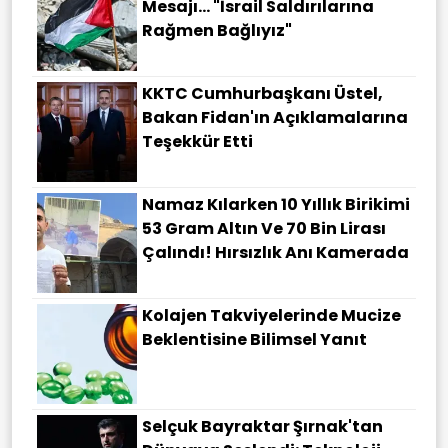
Mesajı... "İsrail Saldırılarına
Rağmen Bağlıyız"
KKTC Cumhurbaşkanı Üstel,
Bakan Fidan'ın Açıklamalarına
Teşekkür Etti
Namaz Kılarken 10 Yıllık Birikimi
53 Gram Altın Ve 70 Bin Lirası
Çalındı! Hırsızlık Anı Kamerada
Kolajen Takviyelerinde Mucize
Beklentisine Bilimsel Yanıt
Selçuk Bayraktar Şırnak'tan