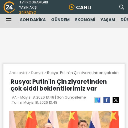
TV PROGRAMLARI
CANLI
YAYIN AKIŞI
24 RADYO
SON DAKİKA
GÜNDEM
EKONOMİ
YAŞAM
DÜ
Anasayfa
Dunya
Rusya: Putin'in Çin ziyaretinden çok ciddi bek
Rusya: Putin'in Çin ziyaretinden
çok ciddi beklentilerimiz var
AA -
Mayıs 18, 2026 13:48
| Son Güncelleme
Tarihi:
Mayıs 18, 2026 13:48