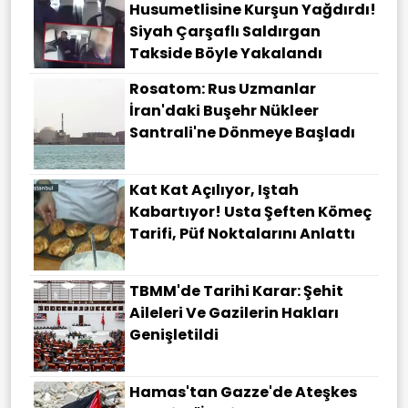
Husumetlisine Kurşun Yağdırdı!
Siyah Çarşaflı Saldırgan
Takside Böyle Yakalandı
Rosatom: Rus Uzmanlar
İran'daki Buşehr Nükleer
Santrali'ne Dönmeye Başladı
Kat Kat Açılıyor, Iştah
Kabartıyor! Usta Şeften Kömeç
Tarifi, Püf Noktalarını Anlattı
TBMM'de Tarihi Karar: Şehit
Aileleri Ve Gazilerin Hakları
Genişletildi
Hamas'tan Gazze'de Ateşkes