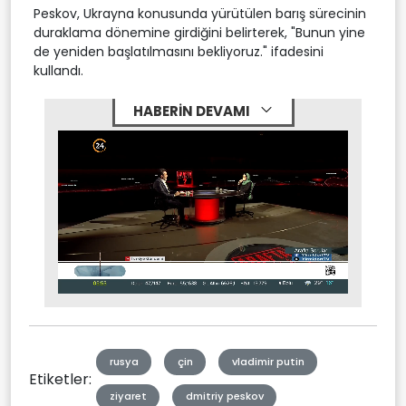
Peskov, Ukrayna konusunda yürütülen barış sürecinin
duraklama dönemine girdiğini belirterek, "Bunun yine
de yeniden başlatılmasını bekliyoruz." ifadesini
kullandı.
HABERİN DEVAMI
Stream
Mute
Type
rusya
çin
vladimir putin
Etiketler:
ziyaret
dmitriy peskov