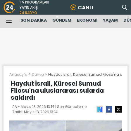
TV PROGRAMLARI
CANLI
YAYIN AKIŞI
24 RADYO
SON DAKİKA
GÜNDEM
EKONOMİ
YAŞAM
DÜ
Anasayfa
Dunya
Haydut İsrail, Küresel Sumud Filosu'na ulusla
Haydut İsrail, Küresel Sumud
Filosu'na uluslararası sularda
saldırdı
AA -
Mayıs 18, 2026 13:14
| Son Güncelleme
Tarihi:
Mayıs 18, 2026 13:14