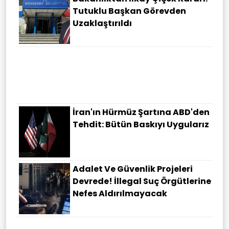
Tutuklu Başkan Görevden
Uzaklaştırıldı
Bölgede Yeni Savunma Dönemi!
Bakan Fidan: Bize Saldırmayan
Hiçbir Ülke Hedefimizde Değil
İran'ın Hürmüz Şartına ABD'den
Tehdit: Bütün Baskıyı Uygularız
Adalet Ve Güvenlik Projeleri
Devrede! İllegal Suç Örgütlerine
Nefes Aldırılmayacak
Hürmüz'de Sıcak Temas! İran