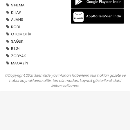
SİNEMA
KİTAP
AJANS
KOBİ
OTOMOTİV
SAĞLIK
BİLGİ
ZODYAK
MAGAZİN
©Copyright 2021 Sitemizde yayınlanan haberlerin telif hakları gazete ve
haber kaynaklarına aittir. İzin alınmadan, kaynak gösterilerek dahi
iktibas edilemez.