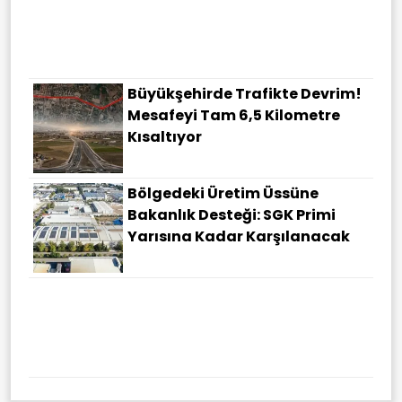
Füzeleri BAE Petrol Tankerini
Vurdu
Büyükşehirde Trafikte Devrim!
Mesafeyi Tam 6,5 Kilometre
Kısaltıyor
Bölgedeki Üretim Üssüne
Bakanlık Desteği: SGK Primi
Yarısına Kadar Karşılanacak
Ermenistan Ve ABD'den Kritik
Zirve! TRIPP Projesinde Tarih
Verildi