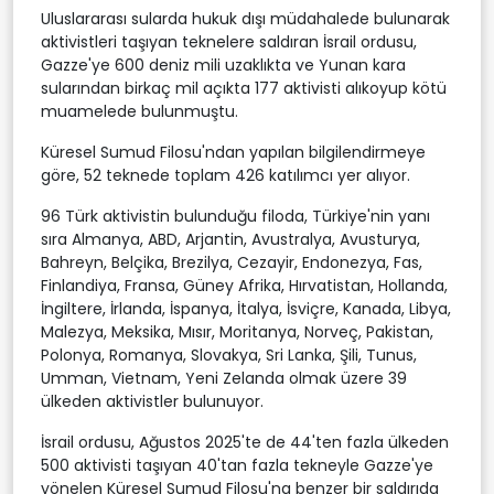
Uluslararası sularda hukuk dışı müdahalede bulunarak
aktivistleri taşıyan teknelere saldıran İsrail ordusu,
Gazze'ye 600 deniz mili uzaklıkta ve Yunan kara
sularından birkaç mil açıkta 177 aktivisti alıkoyup kötü
muamelede bulunmuştu.
Küresel Sumud Filosu'ndan yapılan bilgilendirmeye
göre, 52 teknede toplam 426 katılımcı yer alıyor.
96 Türk aktivistin bulunduğu filoda, Türkiye'nin yanı
sıra Almanya, ABD, Arjantin, Avustralya, Avusturya,
Bahreyn, Belçika, Brezilya, Cezayir, Endonezya, Fas,
Finlandiya, Fransa, Güney Afrika, Hırvatistan, Hollanda,
İngiltere, İrlanda, İspanya, İtalya, İsviçre, Kanada, Libya,
Malezya, Meksika, Mısır, Moritanya, Norveç, Pakistan,
Polonya, Romanya, Slovakya, Sri Lanka, Şili, Tunus,
Umman, Vietnam, Yeni Zelanda olmak üzere 39
ülkeden aktivistler bulunuyor.
İsrail ordusu, Ağustos 2025'te de 44'ten fazla ülkeden
500 aktivisti taşıyan 40'tan fazla tekneyle Gazze'ye
yönelen Küresel Sumud Filosu'na benzer bir saldırıda