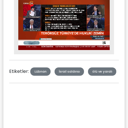
Stream
Mute
Type
Etiketler:
Lübnan
İsrail saldırısı
ölü ve yaralı