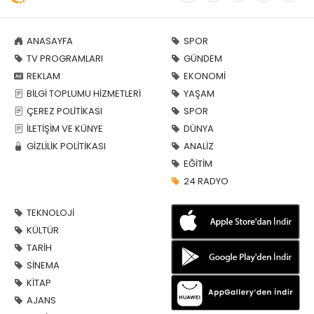
ANASAYFA
SPOR
TV PROGRAMLARI
GÜNDEM
REKLAM
EKONOMİ
BİLGİ TOPLUMU HİZMETLERİ
YAŞAM
ÇEREZ POLİTİKASI
SPOR
İLETİŞİM VE KÜNYE
DÜNYA
GİZLİLİK POLİTİKASI
ANALİZ
EĞİTİM
24 RADYO
TEKNOLOJİ
KÜLTÜR
TARİH
SİNEMA
KİTAP
AJANS