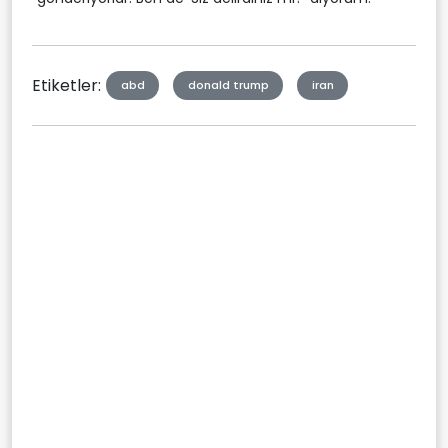
Etiketler:
abd
donald trump
iran