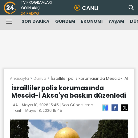
TV PROGRAMLARI
CANLI
YAYIN AKIŞI
24 RADYO
SON DAKİKA
GÜNDEM
EKONOMİ
YAŞAM
DÜ
Anasayfa
Dunya
İsrailliler polis korumasında Mescid-i Aksa'
İsrailliler polis korumasında
Mescid-i Aksa'ya baskın düzenledi
AA -
Mayıs 18, 2026 15:45
| Son Güncelleme
Tarihi:
Mayıs 18, 2026 15:45