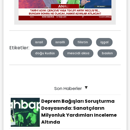
Stream
Mute
Type
israil
israilli
filistin
işgal
Etiketler:
doğu kudüs
mescidi aksa
baskın
Son Haberler
Deprem Bağışları Soruşturma
Dosyasında: Sanatçıların
Milyonluk Yardımları Inceleme
Altında