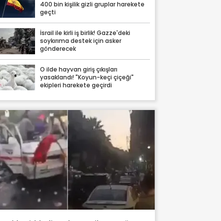
400 bin kişilik gizli gruplar harekete
geçti
İsrail ile kirli iş birlik! Gazze'deki
soykırıma destek için asker
gönderecek
O ilde hayvan giriş çıkışları
yasaklandı! "Koyun-keçi çiçeği"
ekipleri harekete geçirdi