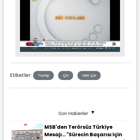
Stream
Mute
Type
Etiketler:
Trump
Çin
ABD Çin
Son Haberler
MSB'den Terörsüz Türkiye
Mesajı... "Sürecin Başarısı Için