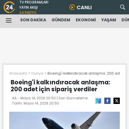
TV PROGRAMLARI
CANLI
YAYIN AKIŞI
24 RADYO
SON DAKİKA
GÜNDEM
EKONOMİ
YAŞAM
DÜ
Anasayfa
Dunya
Boeing'i kalkındıracak anlaşma: 200 adet için
Boeing'i kalkındıracak anlaşma:
200 adet için sipariş verdiler
AA -
Mayıs 14, 2026 20:50
| Son Güncelleme
Tarihi:
Mayıs 14, 2026 20:50