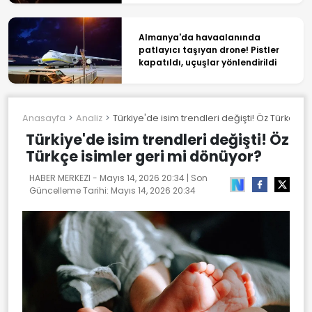
Almanya'da havaalanında
patlayıcı taşıyan drone! Pistler
kapatıldı, uçuşlar yönlendirildi
Anasayfa
Analiz
Türkiye'de isim trendleri değişti! Öz Türkçe i
Türkiye'de isim trendleri değişti! Öz
Türkçe isimler geri mi dönüyor?
HABER MERKEZI -
Mayıs 14, 2026 20:34
| Son
Güncelleme Tarihi:
Mayıs 14, 2026 20:34