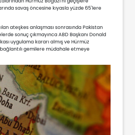
oktalarından Hürmüz Boğazı'nı geçişlere
larında savaş öncesine kıyasla yüzde 65'lere
arılan ateşkes anlaşması sonrasında Pakistan
elerde sonuç çıkmayınca ABD Başkanı Donald
lukası uygulama kararı almış ve Hürmüz
n bağlantılı gemilere müdahale etmeye