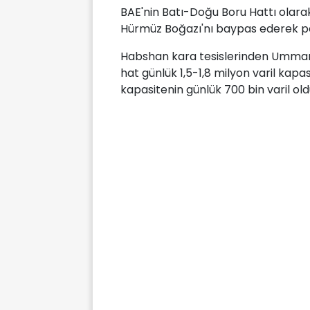
BAE'nin Batı-Doğu Boru Hattı olara
Hürmüz Boğazı'nı baypas ederek pet
Habshan kara tesislerinden Umman 
hat günlük 1,5-1,8 milyon varil kapas
kapasitenin günlük 700 bin varil old