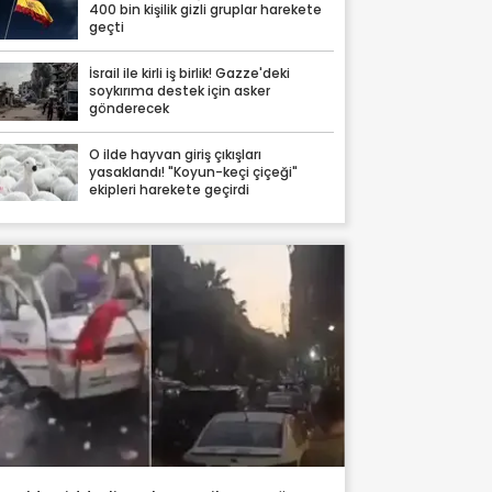
400 bin kişilik gizli gruplar harekete
geçti
İsrail ile kirli iş birlik! Gazze'deki
soykırıma destek için asker
gönderecek
O ilde hayvan giriş çıkışları
yasaklandı! "Koyun-keçi çiçeği"
ekipleri harekete geçirdi