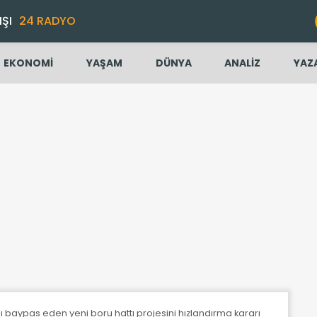
IŞI
24 RADYO
EKONOMİ
YAŞAM
DÜNYA
ANALİZ
YAZ
 baypas eden yeni boru hattı projesini hızlandırma kararı