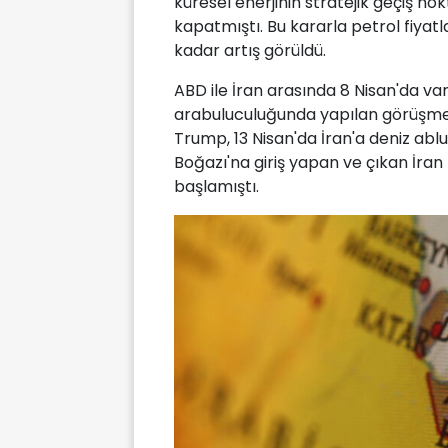
küresel enerjinin stratejik geçiş n
kapatmıştı. Bu kararla petrol fiyat
kadar artış görüldü.
ABD ile İran arasında 8 Nisan'da v
arabuluculuğunda yapılan görüşm
Trump, 13 Nisan'da İran'a deniz ab
Boğazı'na giriş yapan ve çıkan İra
başlamıştı.