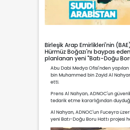
Birleşik Arap Emirlikleri'nin (B
Hürmüz Boğazı'nı baypas eden
planlanan yeni "Batı-Doğu Boru 
Abu Dabi Medya Ofisi'nden yapılan 
bin Muhammed bin Zayid Al Nahyan 
etti.
Prens Al Nahyan, ADNOC'un güvenli 
tedarik etme kararlığından duyduğu
Al Nahyan, ADNOC'un Fuceyra üzerin
yeni Batı-Doğu Boru Hattı projesi ha