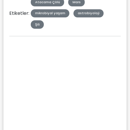
Atacama Çölü
Mars
Etiketler:
mikrobiyal yaşam
astrobiyoloji
Şili