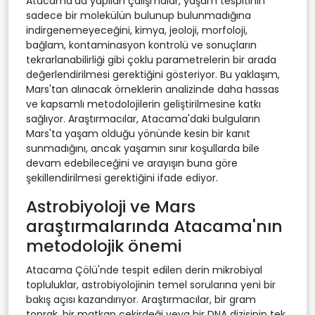
Atacama'da yapılan çalışmalar, yaşam tespitinin
sadece bir molekülün bulunup bulunmadığına
indirgenemeyeceğini, kimya, jeoloji, morfoloji,
bağlam, kontaminasyon kontrolü ve sonuçların
tekrarlanabilirliği gibi çoklu parametrelerin bir arada
değerlendirilmesi gerektiğini gösteriyor. Bu yaklaşım,
Mars'tan alınacak örneklerin analizinde daha hassas
ve kapsamlı metodolojilerin geliştirilmesine katkı
sağlıyor. Araştırmacılar, Atacama'daki bulguların
Mars'ta yaşam olduğu yönünde kesin bir kanıt
sunmadığını, ancak yaşamın sınır koşullarda bile
devam edebileceğini ve arayışın buna göre
şekillendirilmesi gerektiğini ifade ediyor.
Astrobiyoloji ve Mars
araştırmalarında Atacama'nın
metodolojik önemi
Atacama Çölü'nde tespit edilen derin mikrobiyal
topluluklar, astrobiyolojinin temel sorularına yeni bir
bakış açısı kazandırıyor. Araştırmacılar, bir gram
toprak, bir matkap çekirdeği veya bir DNA dizisinin tek