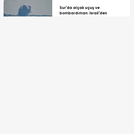
Sur'da alçak uçuş ve
bombardıman: İsrail'den
Lübnan'da yeni ateşkes ihlali
Güneş'in yüzeyindeki gizli
girdaplar ilk kez bu kadar net
görüntülendi
ANASAYFA
SPOR
TV PROGRAMLARI
GÜNDEM
REKLAM
EKONOMİ
BİLGİ TOPLUMU HİZMETLERİ
YAŞAM
ÇEREZ POLİTİKASI
SPOR