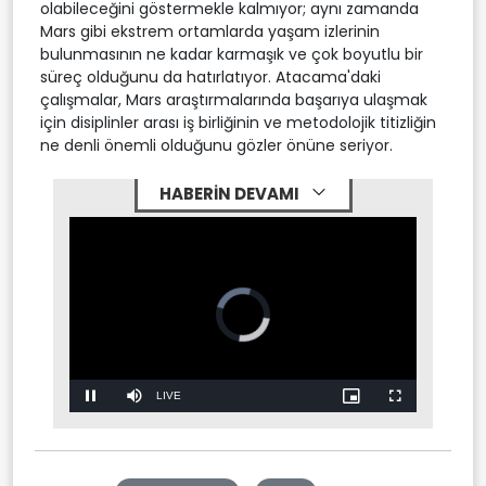
olabileceğini göstermekle kalmıyor; aynı zamanda
Mars gibi ekstrem ortamlarda yaşam izlerinin
bulunmasının ne kadar karmaşık ve çok boyutlu bir
süreç olduğunu da hatırlatıyor. Atacama'daki
çalışmalar, Mars araştırmalarında başarıya ulaşmak
için disiplinler arası iş birliğinin ve metodolojik titizliğin
ne denli önemli olduğunu gözler önüne seriyor.
HABERİN DEVAMI
Stream
LIVE
Pause
Mute
Picture-
Fullscreen
in-
Picture
Type