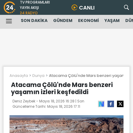
TV PROGRAMLARI
CANLI
YAYIN AKIŞI
24 RADYO
SON DAKİKA
GÜNDEM
EKONOMİ
YAŞAM
DÜ
Anasayfa
Dunya
Atacama Çölü'nde Mars benzeri yaşamın izle
Atacama Çölü'nde Mars benzeri
yaşamın izleri keşfedildi
Deniz Zeybek -
Mayıs 18, 2026 16:28
| Son
Güncelleme Tarihi:
Mayıs 18, 2026 17:11