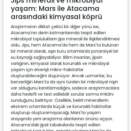
Jips minerali ve mikrobiyal
yaşam: Mars ile Atacama
arasındaki kimyasal köprü
Araştırmanın dikkat çekici bir diğer yönü ise,
Atacama'nın derin katmanlarında tespit edilen
mikrobiyal toplulukların jips minerali ile ilişkilendirilmesi
oldu. Jips, hem Atacama'da hem de Mars'ta bulunan
bir mineral olarak, aşırı kuru ortamlarda potansiyel bir
su kaynağı sağlayabiliyor. Bilim insanları, jipsin
varlığının, kimyasal olarak korunaklı ve mikrobiyal
yaşam için elverişli mikro-habitatlar
oluşturabileceğini düşünüyor. Ancak uzmanlar, bu
benzerliğin Mars'ta da aynı türden bir mikrobiyal nişin
var olduğunu kanıtlamadığını, sadece araştırmacılara
daha hedefli ve test edilebilir sorular sorma imkânı
sunduğunu belirtiyor. Özellikle, belirli minerallerin
ekstrem ortamlarda küçük ve korunaklı habitatlar
oluşturup oluşturamayacağı, Mars'ta yaşam
arayışında yeni araştırma alanlarının önünü açıyor.
Atacama'daki jipsli tabakalarda tespit edilen
mikrobiyal topluluklar, astrobiyologlara Mars'ta da