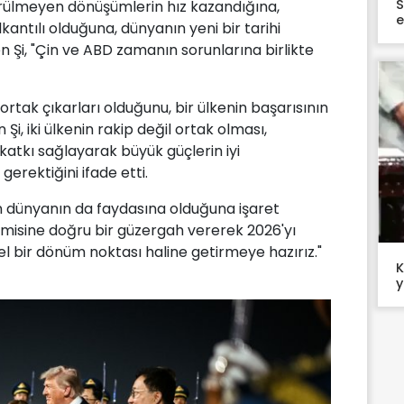
S
rülmeyen dönüşümlerin hız kazandığına,
e
antılı olduğuna, dünyanın yeni bir tarihi
 Şi, "Çin ve ABD zamanın sorunlarına birlikte
 ortak çıkarları olduğunu, bir ülkenin başarısının
 Şi, iki ülkenin rakip değil ortak olması,
 katkı sağlayarak büyük güçlerin iyi
erektiğini ifade etti.
lerin dünyanın da faydasına olduğuna işaret
gemisine doğru bir güzergah vererek 2026'yı
hsel bir dönüm noktası haline getirmeye hazırız."
K
y