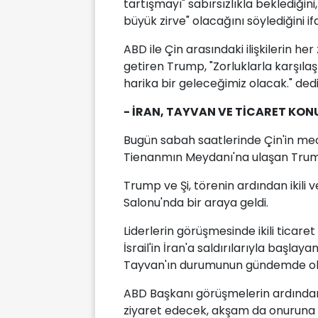
tartışmayı" sabırsızlıkla beklediğin
büyük zirve" olacağını söylediğini if
ABD ile Çin arasındaki ilişkilerin he
getiren Trump, "Zorluklarla karşılaş
harika bir geleceğimiz olacak." dedi
- İRAN, TAYVAN VE TİCARET KO
Bugün sabah saatlerinde Çin'in mecl
Tienanmın Meydanı'na ulaşan Trump
Trump ve Şi, törenin ardından ikili 
Salonu'nda bir araya geldi.
Liderlerin görüşmesinde ikili ticare
İsrail'in İran'a saldırılarıyla başlaya
Tayvan'ın durumunun gündemde ol
ABD Başkanı görüşmelerin ardından
ziyaret edecek, akşam da onuruna 