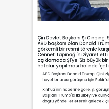
Çin Devlet Başkanı Şi Cinping, 9
ABD başkanı olan Donald Trum
görkemli bir resmi törenle karşıl
Cennet Tapınağı'nı ziyaret ett
açıklamada Şi'ye 'Siz büyük bir 
hatalar yapılması halinde 'çat
ABD Başkanı Donald Trump, Çin'i ziya
heyetler arası görüşme için Pekin'de
Xinhua'nın haberine göre, Şi, görü
Başkanı Trump'la iki ülkeyi ve dünyayı
doğru yönde ilerleterek gelecek için