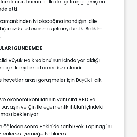
i, kimilerinin bunun belki de "gelmiş geçmiş en
ade etti.
r zamankinden iyi olacağına inandığını dile
tığımızda üstesinden gelmeyi bildik. Birlikte
.
NULARI GÜNDEMDE
isi Büyük Halk Salonu'nun içinde yer aldığı
 için karşılama töreni düzenlendi.
ve heyetler arası görüşmeler için Büyük Halk
t ve ekonomi konularının yanı sıra ABD ve
n savaşın ve Çin ile egemenlik ihtilafı içindeki
ması bekleniyor.
 öğleden sonra Pekin'de tarihi Gök Tapınağı'nı
verilecek yemeğe katılacak.