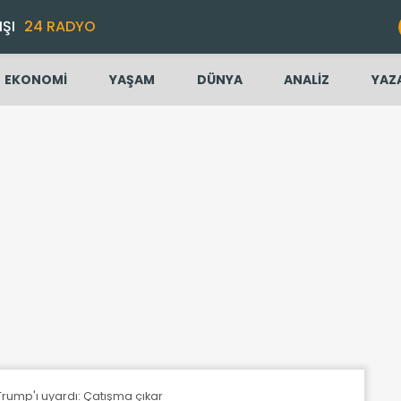
IŞI
24 RADYO
EKONOMİ
YAŞAM
DÜNYA
ANALİZ
YAZ
i, Trump'ı uyardı: Çatışma çıkar