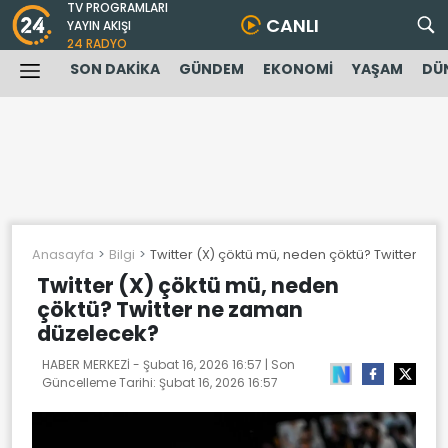
TV PROGRAMLARI
CANLI
YAYIN AKIŞI
24 RADYO
SON DAKİKA
GÜNDEM
EKONOMİ
YAŞAM
DÜ
Anasayfa
Bilgi
Twitter (X) çöktü mü, neden çöktü? Twitter n
Twitter (X) çöktü mü, neden
çöktü? Twitter ne zaman
düzelecek?
HABER MERKEZİ -
Şubat 16, 2026 16:57
| Son
Güncelleme Tarihi:
Şubat 16, 2026 16:57