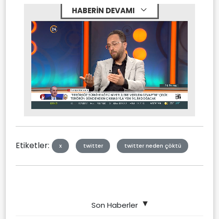
HABERİN DEVAMI
Stream
Unmute
Type
Etiketler:
x
twitter
twitter neden çöktü
Son Haberler