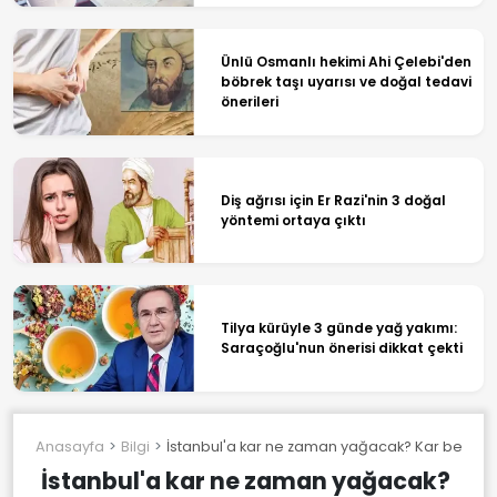
Ünlü Osmanlı hekimi Ahi Çelebi'den
böbrek taşı uyarısı ve doğal tedavi
önerileri
Diş ağrısı için Er Razi'nin 3 doğal
yöntemi ortaya çıktı
Tilya kürüyle 3 günde yağ yakımı:
Saraçoğlu'nun önerisi dikkat çekti
Anasayfa
Bilgi
İstanbul'a kar ne zaman yağacak? Kar bekle
İstanbul'a kar ne zaman yağacak?