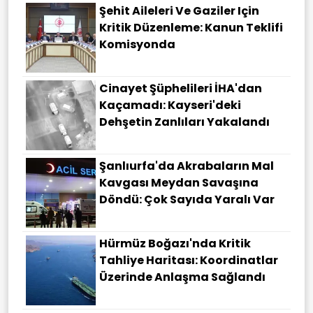
Şehit Aileleri Ve Gaziler Için
Kritik Düzenleme: Kanun Teklifi
Komisyonda
Cinayet Şüphelileri İHA'dan
Kaçamadı: Kayseri'deki
Dehşetin Zanlıları Yakalandı
Şanlıurfa'da Akrabaların Mal
Kavgası Meydan Savaşına
Döndü: Çok Sayıda Yaralı Var
Hürmüz Boğazı'nda Kritik
Tahliye Haritası: Koordinatlar
Üzerinde Anlaşma Sağlandı