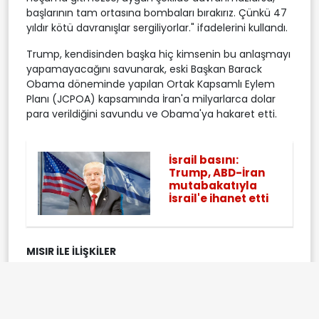
başlarının tam ortasına bombaları bırakırız. Çünkü 47
yıldır kötü davranışlar sergiliyorlar." ifadelerini kullandı.
Trump, kendisinden başka hiç kimsenin bu anlaşmayı
yapamayacağını savunarak, eski Başkan Barack
Obama döneminde yapılan Ortak Kapsamlı Eylem
Planı (JCPOA) kapsamında İran'a milyarlarca dolar
para verildiğini savundu ve Obama'ya hakaret etti.
İsrail basını:
Trump, ABD-İran
mutabakatıyla
İsrail'e ihanet etti
MISIR İLE İLİŞKİLER
Trump, Mısır ile ilişkilerinin güçlü olduğunu söyleyerek
çeşitli alanlarda işbirliği yaptıklarını, Sisi ile ticaret gibi
birçok konuyu ele alacaklarını belirtti.