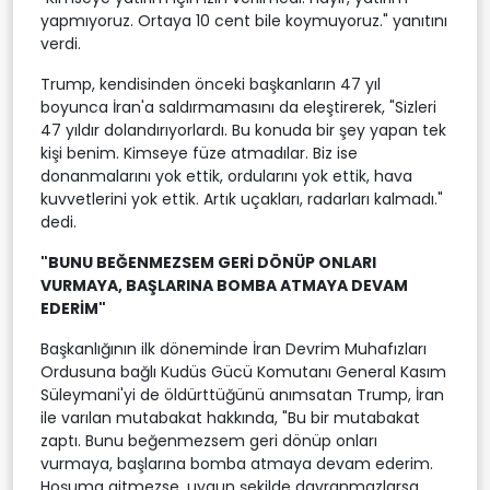
yapmıyoruz. Ortaya 10 cent bile koymuyoruz." yanıtını
verdi.
Trump, kendisinden önceki başkanların 47 yıl
boyunca İran'a saldırmamasını da eleştirerek, "Sizleri
47 yıldır dolandırıyorlardı. Bu konuda bir şey yapan tek
kişi benim. Kimseye füze atmadılar. Biz ise
donanmalarını yok ettik, ordularını yok ettik, hava
kuvvetlerini yok ettik. Artık uçakları, radarları kalmadı."
dedi.
"BUNU BEĞENMEZSEM GERİ DÖNÜP ONLARI
VURMAYA, BAŞLARINA BOMBA ATMAYA DEVAM
EDERİM"
Başkanlığının ilk döneminde İran Devrim Muhafızları
Ordusuna bağlı Kudüs Gücü Komutanı General Kasım
Süleymani'yi de öldürttüğünü anımsatan Trump, İran
ile varılan mutabakat hakkında, "Bu bir mutabakat
zaptı. Bunu beğenmezsem geri dönüp onları
vurmaya, başlarına bomba atmaya devam ederim.
Hoşuma gitmezse, uygun şekilde davranmazlarsa,