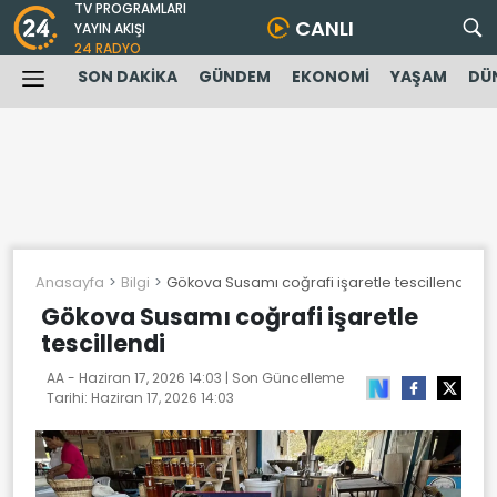
TV PROGRAMLARI
CANLI
YAYIN AKIŞI
24 RADYO
SON DAKİKA
GÜNDEM
EKONOMİ
YAŞAM
DÜ
Anasayfa
Bilgi
Gökova Susamı coğrafi işaretle tescillendi
Gökova Susamı coğrafi işaretle
tescillendi
AA -
Haziran 17, 2026 14:03
| Son Güncelleme
Tarihi:
Haziran 17, 2026 14:03