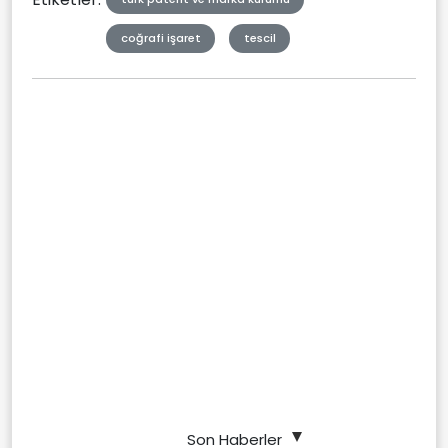
coğrafi işaret
tescil
Son Haberler