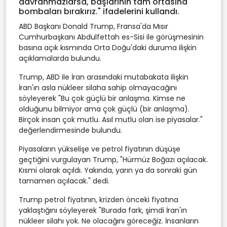
davranmazlarsa, başlarının tam ortasına
bombaları bırakırız." ifadelerini kullandı.
ABD Başkanı Donald Trump, Fransa'da Mısır
Cumhurbaşkanı Abdulfettah es-Sisi ile görüşmesinin
basına açık kısmında Orta Doğu'daki duruma ilişkin
açıklamalarda bulundu.
Trump, ABD ile İran arasındaki mutabakata ilişkin
İran'ın asla nükleer silaha sahip olmayacağını
söyleyerek "Bu çok güçlü bir anlaşma. Kimse ne
olduğunu bilmiyor ama çok güçlü (bir anlaşma).
Birçok insan çok mutlu. Asıl mutlu olan ise piyasalar."
değerlendirmesinde bulundu.
Piyasaların yükselişe ve petrol fiyatının düşüşe
geçtiğini vurgulayan Trump, "Hürmüz Boğazı açılacak.
Kısmi olarak açıldı. Yakında, yarın ya da sonraki gün
tamamen açılacak." dedi.
Trump petrol fiyatının, krizden önceki fiyatına
yaklaştığını söyleyerek "Burada fark, şimdi İran'ın
nükleer silahı yok. Ne olacağını göreceğiz. İnsanların