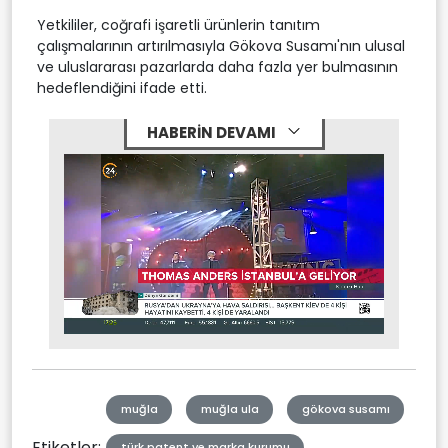
Yetkililer, coğrafi işaretli ürünlerin tanıtım
çalışmalarının artırılmasıyla Gökova Susamı'nın ulusal
ve uluslararası pazarlarda daha fazla yer bulmasının
hedeflendiğini ifade etti.
HABERİN DEVAMI
Stream
Mute
Type
muğla
muğla ula
gökova susamı
Etiketler:
türk patent ve marka kurumu