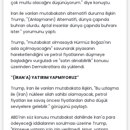
çok mutlu olacağını düşünüyorum." diye konuştu.
İran ile varılan mutabakatın alternatifi duruma ilişkin
Trump, "(Anlaşmanın) Alternatifi, dünya çapında
buhran olurdu. Aptal insanlar dünya çapında buhranı
ister." yorumunu yaptı.
Trump, "mutabakat olmasaydı Hürmüz Boğazı'nın
asla açılmayacağını" savunarak piyasanın
hareketlendiğini ve petrol fiyatlarının düşmeye
başladığını vurguladı ve "satın alınabilirlik" konusu
üzerinden Demokratlara da yüklendi.
"(İRAN'A) YATIRIM YAPMIYORUZ"
Trump, İran ile varılan mutabakata ilişkin, "Bu uzlaşma
ile (İran) nükleer silah sahibi olamayacak, petrol
fiyatları ise savaş öncesi fiyatlardan daha düşük
seviyelere gelebilir." görüşünü paylaştı.
ABD'nin söz konusu mutabakat dahilinde İran'a para
ödeyeceği iddialarının sorulması üzerine Trump,
"Kimseye yatırım için izin verilmedi. Hayır, yatırım