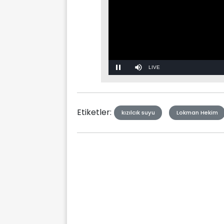
Stream
Mute
Type
Etiketler:
kızılcık suyu
Lokman Hekim