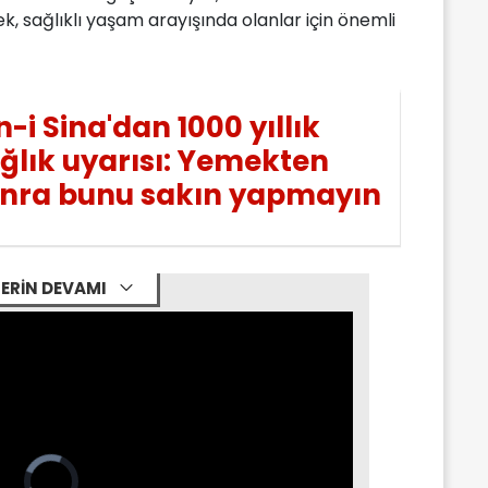
cek, sağlıklı yaşam arayışında olanlar için önemli
n-i Sina'dan 1000 yıllık
ğlık uyarısı: Yemekten
nra bunu sakın yapmayın
ERİN DEVAMI