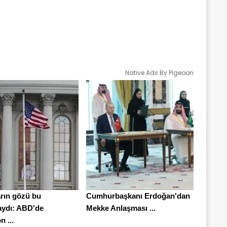
Native Ads By Pigeoon
arın gözü bu
Cumhurbaşkanı Erdoğan'dan
ydı: ABD'de
Mekke Anlaşması ...
n ...