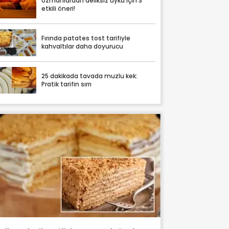
Uzmanlardan deliksiz uyku için 3
etkili öneri!
Fırında patates tost tarifiyle
kahvaltılar daha doyurucu
25 dakikada tavada muzlu kek:
Pratik tarifin sırrı