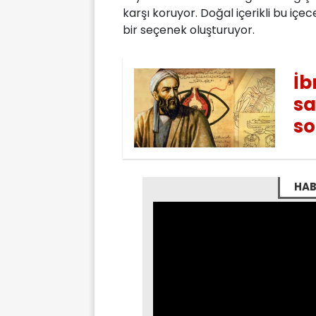
karşı koruyor. Doğal içerikli bu içe
bir seçenek oluşturuyor.
İb
sa
so
HAB