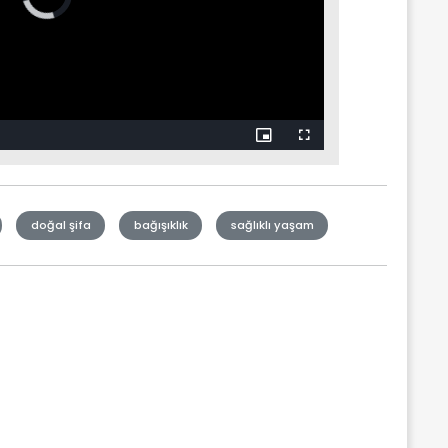
doğal şifa
bağışıklık
sağlıklı yaşam