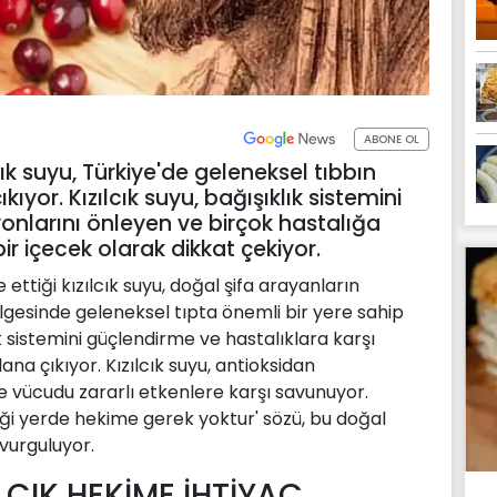
ABONE OL
ık suyu, Türkiye'de geleneksel tıbbın
ıyor. Kızılcık suyu, bağışıklık sistemini
yonlarını önleyen ve birçok hastalığa
r içecek olarak dikkat çekiyor.
ettiği kızılcık suyu, doğal şifa arayanların
 bölgesinde geleneksel tıpta önemli bir yere sahip
lık sistemini güçlendirme ve hastalıklara karşı
na çıkıyor. Kızılcık suyu, antioksidan
 vücudu zararlı etkenlere karşı savunuyor.
diği yerde hekime gerek yoktur' sözü, bu doğal
 vurguluyor.
LCIK HEKİME İHTİYAÇ