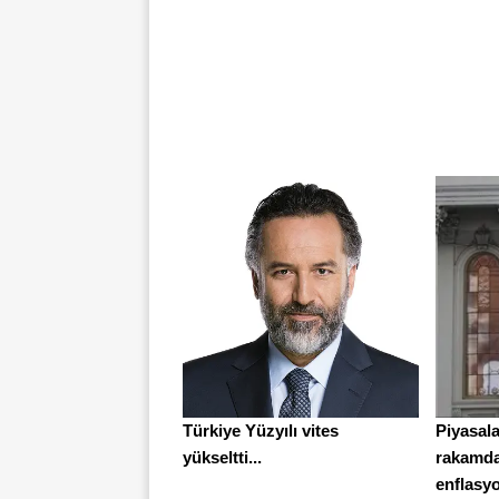
Türkiye Yüzyılı vites
Piyasal
yükseltti...
rakamda
enflasyo