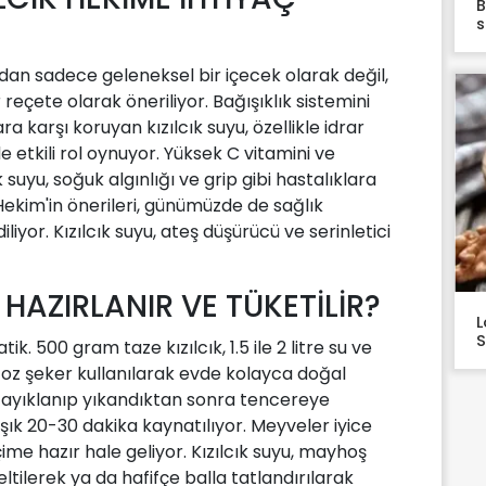
B
s
dan sadece geleneksel bir içecek olarak değil,
reçete olarak öneriliyor. Bağışıklık sistemini
 karşı koruyan kızılcık suyu, özellikle idrar
 etkili rol oynuyor. Yüksek C vitamini ve
k suyu, soğuk algınlığı ve grip gibi hastalıklara
ekim'in önerileri, günümüzde de sağlık
liyor. Kızılcık suyu, ateş düşürücü ve serinletici
 HAZIRLANIR VE TÜKETİLİR?
L
S
k. 500 gram taze kızılcık, 1.5 ile 2 litre su ve
oz şeker kullanılarak evde kolayca doğal
klar ayıklanıp yıkandıktan sonra tencereye
aşık 20-30 dakika kaynatılıyor. Meyveler iyice
me hazır hale geliyor. Kızılcık suyu, mayhoş
eltilerek ya da hafifçe balla tatlandırılarak