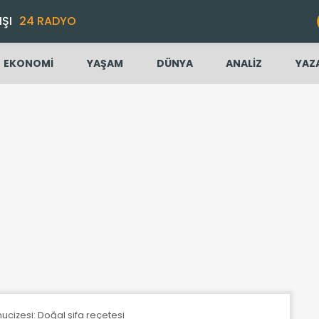
IŞI
24 RADYO
EKONOMİ
YAŞAM
DÜNYA
ANALİZ
YAZ
ucizesi: Doğal şifa reçetesi