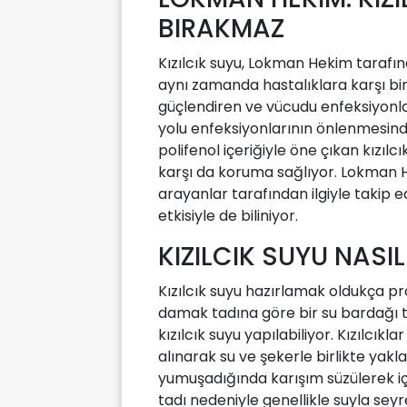
BIRAKMAZ
Kızılcık suyu, Lokman Hekim tarafın
aynı zamanda hastalıklara karşı bir 
güçlendiren ve vücudu enfeksiyonlara
yolu enfeksiyonlarının önlenmesinde
polifenol içeriğiyle öne çıkan kızılcı
karşı da koruma sağlıyor. Lokman H
arayanlar tarafından ilgiyle takip edi
etkisiyle de biliniyor.
KIZILCIK SUYU NASIL
Kızılcık suyu hazırlamak oldukça prati
damak tadına göre bir su bardağı t
kızılcık suyu yapılabiliyor. Kızılcı
alınarak su ve şekerle birlikte yakl
yumuşadığında karışım süzülerek içi
tadı nedeniyle genellikle suyla seyr