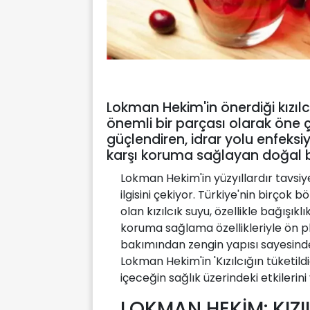
Lokman Hekim'in önerdiği kızılc
önemli bir parçası olarak öne çık
güçlendiren, idrar yolu enfeksi
karşı koruma sağlayan doğal bi
Lokman Hekim'in yüzyıllardır tavsiye 
ilgisini çekiyor. Türkiye'nin birçok
olan kızılcık suyu, özellikle bağışık
koruma sağlama özellikleriyle ön pla
bakımından zengin yapısı sayesinde
Lokman Hekim'in 'Kızılcığın tüketil
içeceğin sağlık üzerindeki etkilerini
LOKMAN HEKİM: KIZI