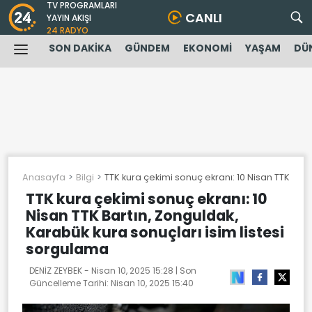
TV PROGRAMLARI
CANLI
YAYIN AKIŞI
24 RADYO
SON DAKİKA
GÜNDEM
EKONOMİ
YAŞAM
DÜ
Anasayfa
Bilgi
TTK kura çekimi sonuç ekranı: 10 Nisan TTK Bart
TTK kura çekimi sonuç ekranı: 10
Nisan TTK Bartın, Zonguldak,
Karabük kura sonuçları isim listesi
sorgulama
DENİZ ZEYBEK -
Nisan 10, 2025 15:28
| Son
Güncelleme Tarihi:
Nisan 10, 2025 15:40