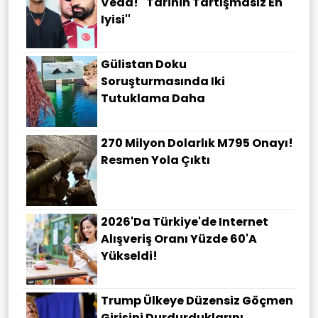
Veda! ''Tarihin Tartışmasız En
Iyisi''
Gülistan Doku
Soruşturmasında Iki
Tutuklama Daha
270 Milyon Dolarlık M795 Onayı!
Resmen Yola Çıktı
2026'da Türkiye'de Internet
Alışveriş Oranı Yüzde 60'a
Yükseldi!
Trump Ülkeye Düzensiz Göçmen
Girişini Durdurduklarını