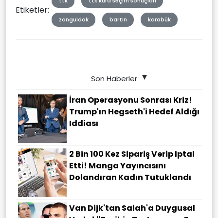
ttk
ttk kura seçim sonuçları
Etiketler:
zonguldak
bartın
karabük
Son Haberler
İran Operasyonu Sonrası Kriz!
Trump'ın Hegseth'i Hedef Aldığı
Iddiası
2 Bin 100 Kez Sipariş Verip Iptal
Etti! Manga Yayıncısını
Dolandıran Kadın Tutuklandı
Van Dijk'tan Salah'a Duygusal