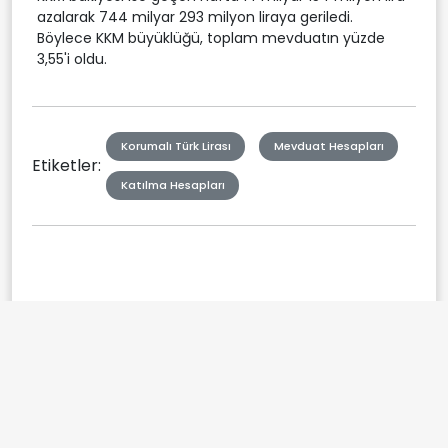
azalarak 744 milyar 293 milyon liraya geriledi.
Böylece KKM büyüklüğü, toplam mevduatın yüzde
3,55'i oldu.
Korumalı Türk Lirası
Mevduat Hesapları
Etiketler:
Katılma Hesapları