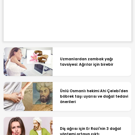
Uzmanlardan zambak yağı
tavsiyesi: Ağrılar için birebir
Ünlü Osmanlı hekimi Ahi Çelebi'den
böbrek taşı uyarısı ve doğal tedavi
önerileri
Diş ağrısı için Er Razi'nin 3 doğal
yöntemi ortaya çıktı