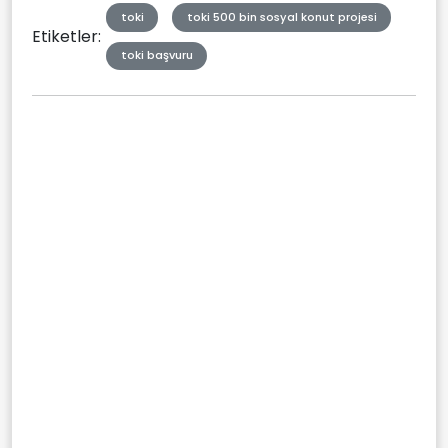
toki
toki 500 bin sosyal konut projesi
Etiketler:
toki başvuru