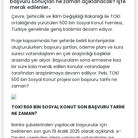
başvuru sonuçları ne zaman açıklanacak? İşte
merak edilenler…
Çevre, Şehircilik ve İklim Değişikliği Bakanlığı ile TOKİ
ortaklığında yürütülen 500 bin Sosyal Konut hamlesi,
Türkiye genelinde geniş katılımla devam ediyor.
Proje kapsamında her şehirde belirli kontenjanlar
oluşturulurken; başvuru şartları, ödeme planı ve kura
süreci vatandaşların en çok araştırdığı başlıklar
arasında yer alıyor. Başvuruların sona ermesine kısa
bir süre kala merak edilen konular vatandaşlar
tarafından araştırılmaya devam ediliyor. Peki, TOKİ
500 bin Sosyal Konut projesi son başvuru tarihi ne
zaman?
TOKİ 500 BİN SOSYAL KONUT SON BAŞVURU TARİHİ
NE ZAMAN?
Banka şubelerinden yapılacak başvurular için
belirlenen son gün 19 Aralık 2025 olarak açıklandı. e-
Devlet üzerinden işlem yapacak vatandaşlar ise