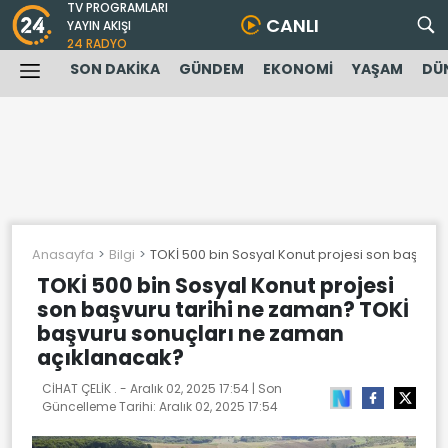
TV PROGRAMLARI
CANLI
YAYIN AKIŞI
24 RADYO
SON DAKİKA
GÜNDEM
EKONOMİ
YAŞAM
DÜ
Anasayfa
Bilgi
TOKİ 500 bin Sosyal Konut projesi son başvur
TOKİ 500 bin Sosyal Konut projesi
son başvuru tarihi ne zaman? TOKİ
başvuru sonuçları ne zaman
açıklanacak?
CİHAT ÇELİK . -
Aralık 02, 2025 17:54
| Son
Güncelleme Tarihi:
Aralık 02, 2025 17:54