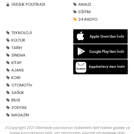
GİZLİLİK POLİTİKASI
ANALİZ
EĞİTİM
24 RADYO
TEKNOLOJİ
KÜLTÜR
TARİH
SİNEMA
KİTAP
AJANS
KOBİ
OTOMOTİV
SAĞLIK
BİLGİ
ZODYAK
MAGAZİN
©Copyright 2021 Sitemizde yayınlanan haberlerin telif hakları gazete ve
haber kaynaklarına aittir. İzin alınmadan, kaynak gösterilerek dahi