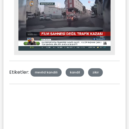
Stream
Mute
Type
Etiketler:
mevlid kandili
kandil
zikir