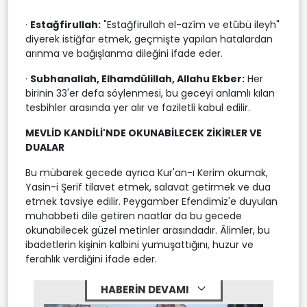
·
Estağfirullah:
"Estağfirullah el-azîm ve etûbü ileyh"
diyerek istiğfar etmek, geçmişte yapılan hatalardan
arınma ve bağışlanma dileğini ifade eder.
·
Subhanallah, Elhamdülillah, Allahu Ekber:
Her
birinin 33'er defa söylenmesi, bu geceyi anlamlı kılan
tesbihler arasında yer alır ve faziletli kabul edilir.
MEVLİD KANDİLİ'NDE OKUNABİLECEK ZİKİRLER VE
DUALAR
Bu mübarek gecede ayrıca Kur'an-ı Kerim okumak,
Yasin-i Şerif tilavet etmek, salavat getirmek ve dua
etmek tavsiye edilir. Peygamber Efendimiz'e duyulan
muhabbeti dile getiren naatlar da bu gecede
okunabilecek güzel metinler arasındadır. Âlimler, bu
ibadetlerin kişinin kalbini yumuşattığını, huzur ve
ferahlık verdiğini ifade eder.
HABERİN DEVAMI