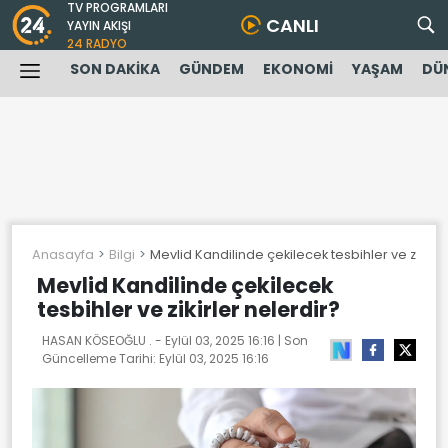
TV PROGRAMLARI
CANLI
YAYIN AKIŞI
24 RADYO
SON DAKİKA
GÜNDEM
EKONOMİ
YAŞAM
DÜ
Anasayfa
Bilgi
Mevlid Kandilinde çekilecek tesbihler ve zikirle
Mevlid Kandilinde çekilecek
tesbihler ve zikirler nelerdir?
HASAN KÖSEOĞLU . -
Eylül 03, 2025 16:16
| Son
Güncelleme Tarihi:
Eylül 03, 2025 16:16