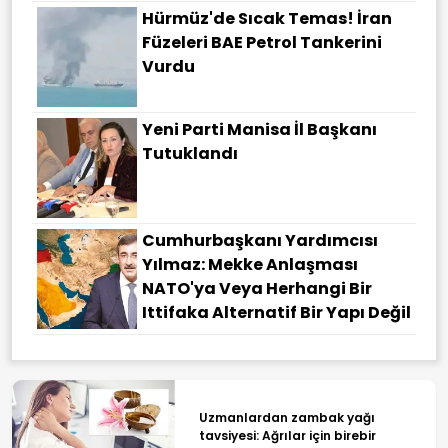
Hürmüz'de Sıcak Temas! İran
Füzeleri BAE Petrol Tankerini
Vurdu
Yeni Parti Manisa İl Başkanı
Tutuklandı
Cumhurbaşkanı Yardımcısı
Yılmaz: Mekke Anlaşması
NATO'ya Veya Herhangi Bir
Ittifaka Alternatif Bir Yapı Değil
Uzmanlardan zambak yağı
tavsiyesi: Ağrılar için birebir