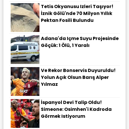
Tetis Okyanusu Izleri Taşıyor!
İznik Gölü'nde 70 Milyon Yıllık
Pektan Fosili Bulundu
Adana'da Içme Suyu Projesinde
Göçük: 1 Ölü, 1 Yaralı
Ve Rekor Bonservis Duyuruldu!
Yolun Açık Olsun Barış Alper
Yılmaz
İspanyol Devi Talip Oldu!
Simeone: Osimhen'i Kadroda
Görmek Istiyorum