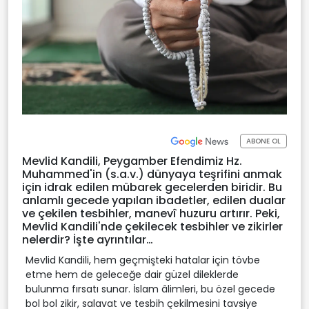
ABONE OL
Mevlid Kandili, Peygamber Efendimiz Hz.
Muhammed'in (s.a.v.) dünyaya teşrifini anmak
için idrak edilen mübarek gecelerden biridir. Bu
anlamlı gecede yapılan ibadetler, edilen dualar
ve çekilen tesbihler, manevî huzuru artırır. Peki,
Mevlid Kandili'nde çekilecek tesbihler ve zikirler
nelerdir? İşte ayrıntılar…
Mevlid Kandili, hem geçmişteki hatalar için tövbe
etme hem de geleceğe dair güzel dileklerde
bulunma fırsatı sunar. İslam âlimleri, bu özel gecede
bol bol zikir, salavat ve tesbih çekilmesini tavsiye