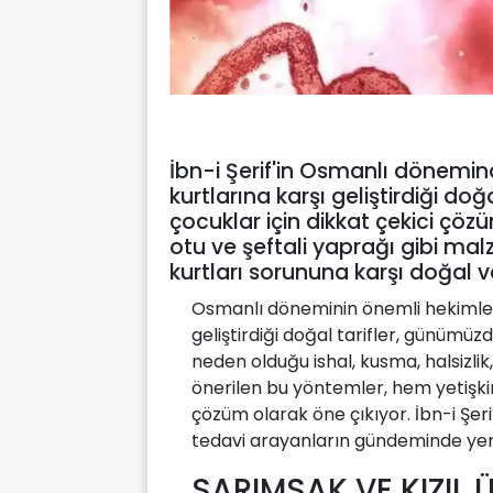
İbn-i Şerif'in Osmanlı dönem
kurtlarına karşı geliştirdiği d
çocuklar için dikkat çekici çöz
otu ve şeftali yaprağı gibi mal
kurtları sorununa karşı doğal ve
Osmanlı döneminin önemli hekimlerin
geliştirdiği doğal tarifler, günümüzde
neden olduğu ishal, kusma, halsizlik, 
önerilen bu yöntemler, hem yetişkin
çözüm olarak öne çıkıyor. İbn-i Şeri
tedavi arayanların gündeminde yer 
SARIMSAK VE KIZIL