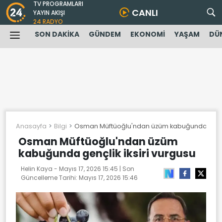
TV PROGRAMLARI
CANLI
YAYIN AKIŞI
24 RADYO
SON DAKİKA
GÜNDEM
EKONOMİ
YAŞAM
DÜ
Anasayfa
Bilgi
Osman Müftüoğlu'ndan üzüm kabuğunda gençli
Osman Müftüoğlu'ndan üzüm
kabuğunda gençlik iksiri vurgusu
Helin Kaya -
Mayıs 17, 2026 15:45
| Son
Güncelleme Tarihi:
Mayıs 17, 2026 15:46