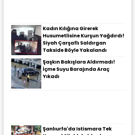
Kadın Kılığına Girerek
Husumetlisine Kurşun Yağdırdı!
Siyah Çarşaflı Saldırgan
Takside Böyle Yakalandı
Şaşkın Bakışlara Aldırmadı!
İçme Suyu Barajında Araç
Yıkadı
Şanlıurfa'da Istismara Tek