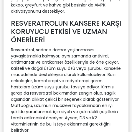
kakao, greyfurt ve kahve gibi besinler de AMPK
aktivasyonunu destekliyor.
RESVERATROLÜN KANSERE KARŞI
KORUYUCU ETKİSİ VE UZMAN
ÖNERİLERİ
Resveratrol, sadece damar yaşlanmasını
yavaşlatmakla kalmıyor, aynı zamanda antiviral,
antimantar ve antikanser özellikleriyle de öne çıkıyor.
Kaliteli ve doğal üzüm suyu özü veya şurubu, kanserle
mücadelede destekleyici olarak kullanılabiliyor. Bazı
onkologlar, kemoterapi ve radyoterapi gören
hastalara üzüm suyu şurubu tavsiye ediyor. Kırmızı
şarap da resveratrol bakımından zengin olup, sağlık
açısından dikkat çekici bir seçenek olarak gösteriliyor.
Müftüoğlu, üzümün mucizevi faydalarından en iyi
şekilde yararlanmak için siyah ve çekirdekli çeşitlerin
tercih edilmesini öneriyor. Ayrıca, D3 ve K2
vitaminlerinin de bu listeye eklenmesi gerektiğini
belirtiyor.