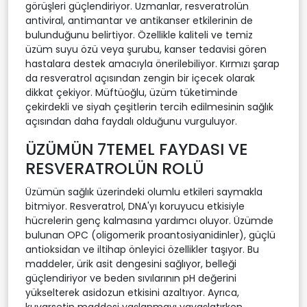
görüşleri güçlendiriyor. Uzmanlar, resveratrolün
antiviral, antimantar ve antikanser etkilerinin de
bulunduğunu belirtiyor. Özellikle kaliteli ve temiz
üzüm suyu özü veya şurubu, kanser tedavisi gören
hastalara destek amacıyla önerilebiliyor. Kırmızı şarap
da resveratrol açısından zengin bir içecek olarak
dikkat çekiyor. Müftüoğlu, üzüm tüketiminde
çekirdekli ve siyah çeşitlerin tercih edilmesinin sağlık
açısından daha faydalı olduğunu vurguluyor.
ÜZÜMÜN 7TEMEL FAYDASI VE
RESVERATROLÜN ROLÜ
Üzümün sağlık üzerindeki olumlu etkileri saymakla
bitmiyor. Resveratrol, DNA'yı koruyucu etkisiyle
hücrelerin genç kalmasına yardımcı oluyor. Üzümde
bulunan OPC (oligomerik proantosiyanidinler), güçlü
antioksidan ve iltihap önleyici özellikler taşıyor. Bu
maddeler, ürik asit dengesini sağlıyor, belleği
güçlendiriyor ve beden sıvılarının pH değerini
yükselterek asidozun etkisini azaltıyor. Ayrıca,
kuvarsetin maddesi yaşlanmayı yavaşlatırken,