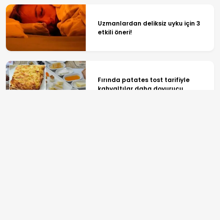
Uzmanlardan deliksiz uyku için 3
etkili öneri!
Fırında patates tost tarifiyle
kahvaltılar daha doyurucu
25 dakikada tavada muzlu kek:
Pratik tarifin sırrı