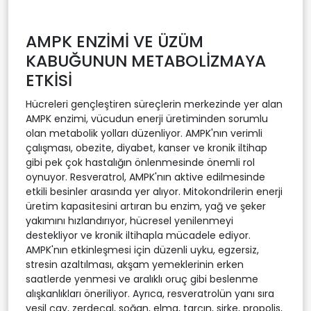
AMPK ENZİMİ VE ÜZÜM
KABUĞUNUN METABOLİZMAYA
ETKİSİ
Hücreleri gençleştiren süreçlerin merkezinde yer alan
AMPK enzimi, vücudun enerji üretiminden sorumlu
olan metabolik yolları düzenliyor. AMPK'nın verimli
çalışması, obezite, diyabet, kanser ve kronik iltihap
gibi pek çok hastalığın önlenmesinde önemli rol
oynuyor. Resveratrol, AMPK'nın aktive edilmesinde
etkili besinler arasında yer alıyor. Mitokondrilerin enerji
üretim kapasitesini artıran bu enzim, yağ ve şeker
yakımını hızlandırıyor, hücresel yenilenmeyi
destekliyor ve kronik iltihapla mücadele ediyor.
AMPK'nın etkinleşmesi için düzenli uyku, egzersiz,
stresin azaltılması, akşam yemeklerinin erken
saatlerde yenmesi ve aralıklı oruç gibi beslenme
alışkanlıkları öneriliyor. Ayrıca, resveratrolün yanı sıra
yeşil çay, zerdeçal, soğan, elma, tarçın, sirke, propolis,