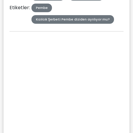
Etiketler:
Pembe
Kızılcık Şerbeti Pembe diziden ayrılıyor mu?