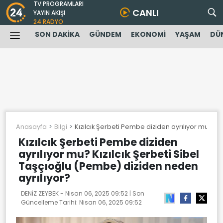
TV PROGRAMLARI
CANLI
YAYIN AKIŞI
24 RADYO
SON DAKİKA
GÜNDEM
EKONOMİ
YAŞAM
DÜ
Anasayfa
Bilgi
Kızılcık Şerbeti Pembe diziden ayrılıyor mu? Kı
Kızılcık Şerbeti Pembe diziden
ayrılıyor mu? Kızılcık Şerbeti Sibel
Taşçıoğlu (Pembe) diziden neden
ayrılıyor?
DENİZ ZEYBEK -
Nisan 06, 2025 09:52
| Son
Güncelleme Tarihi:
Nisan 06, 2025 09:52