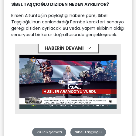
SİBEL TAŞÇIOĞLU DİZİDEN NEDEN AYRILIYOR?
Birsen Altuntaş'ın paylaştığı habere göre, Sibel
Taşçıoğlu'nun canlandırdığı Pembe karakteri, senaryo
gereği diziden ayrılacak. Bu veda, yapım ekibinin aldığı
senaryosal bir karar doğrultusunda gerçekleşecek.
HABERİN DEVAMI
Stream
Mute
Type
Kızılcık Şerbeti
Sibel Taşçıoğlu