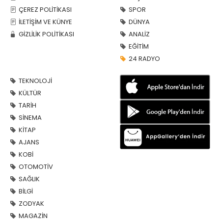
ÇEREZ POLİTİKASI
SPOR
İLETİŞİM VE KÜNYE
DÜNYA
GİZLİLİK POLİTİKASI
ANALİZ
EĞİTİM
24 RADYO
TEKNOLOJİ
KÜLTÜR
TARİH
SİNEMA
KİTAP
AJANS
KOBİ
OTOMOTİV
SAĞLIK
BİLGİ
ZODYAK
MAGAZİN