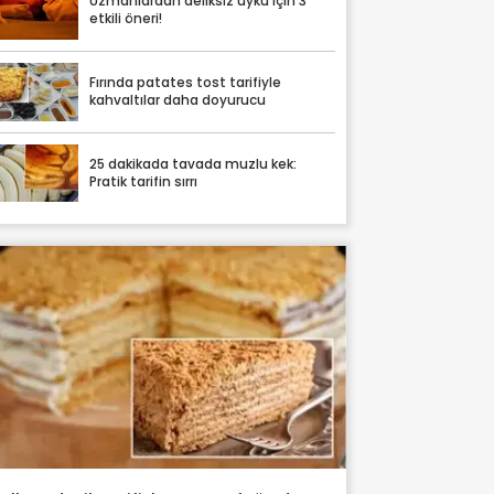
Uzmanlardan deliksiz uyku için 3
etkili öneri!
Fırında patates tost tarifiyle
kahvaltılar daha doyurucu
25 dakikada tavada muzlu kek:
Pratik tarifin sırrı