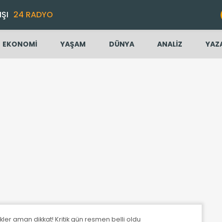
IŞI
24 RADYO
EKONOMİ
YAŞAM
DÜNYA
ANALİZ
YAZ
ler aman dikkat! Kritik gün resmen belli oldu