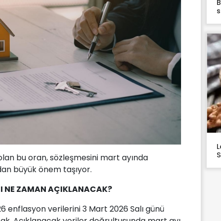
B
s
L
S
ci olan bu oran, sözleşmesini mart ayında
ndan büyük önem taşıyor.
NI NE ZAMAN AÇIKLANACAK?
6 enflasyon verilerini 3 Mart 2026 Salı günü
ak. Açıklanacak veriler doğrultusunda mart ayı