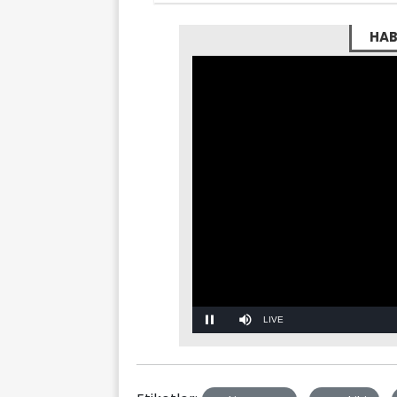
HAB
Stream
Mute
Type