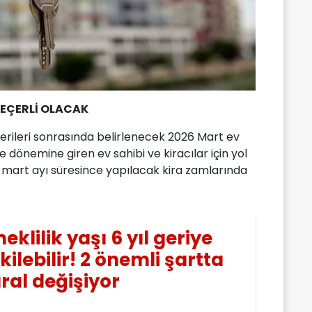
EÇERLİ OLACAK
erileri sonrasında belirlenecek 2026 Mart ev
e dönemine giren ev sahibi ve kiracılar için yol
, mart ayı süresince yapılacak kira zamlarında
eklilik yaşı 6 yıl geriye
kilebilir! 2 önemli şartta
ral değişiyor