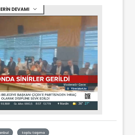
ERİN DEVAMI
anbul
toplu taşıma