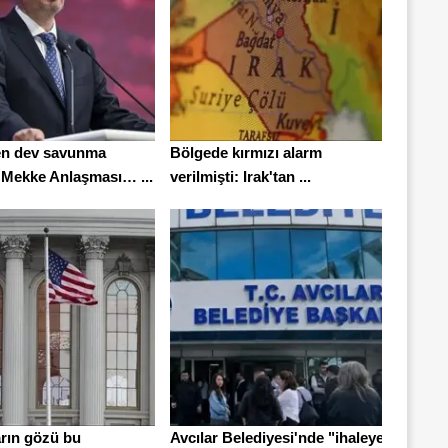
en dev savunma
Bölgede kırmızı alarm
 Mekke Anlaşması… ...
verilmişti: Irak'tan ...
arın gözü bu
Avcılar Belediyesi'nde "ihaleye