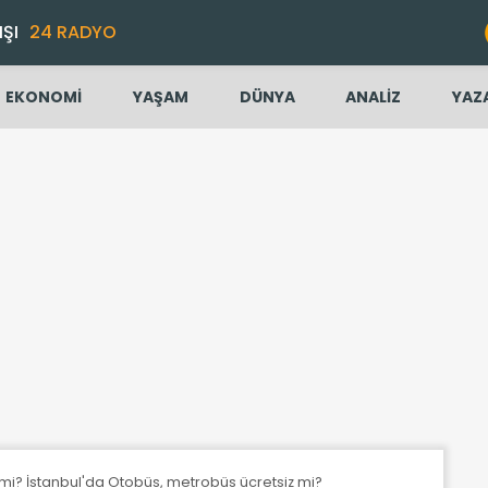
IŞI
24 RADYO
EKONOMİ
YAŞAM
DÜNYA
ANALİZ
YAZ
 mi? İstanbul'da Otobüs, metrobüs ücretsiz mi?