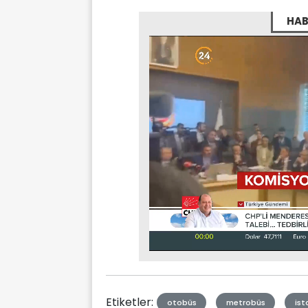
HAB
Stream
Mute
Type
Etiketler:
otobüs
metrobüs
ist