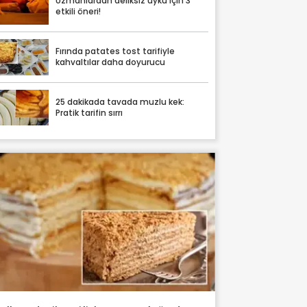
Uzmanlardan deliksiz uyku için 3
etkili öneri!
Fırında patates tost tarifiyle
kahvaltılar daha doyurucu
25 dakikada tavada muzlu kek:
Pratik tarifin sırrı