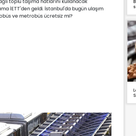
ağlı toplu taşıma hatlarını kullanacak
B
s
lama İETT'den geldi. İstanbul'da bugün ulaşım
otobüs ve metrobüs ücretsiz mi?
L
S