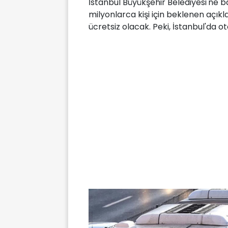
İstanbul Büyükşehir Belediyesi'ne b
milyonlarca kişi için beklenen açık
ücretsiz olacak. Peki, İstanbul'da 