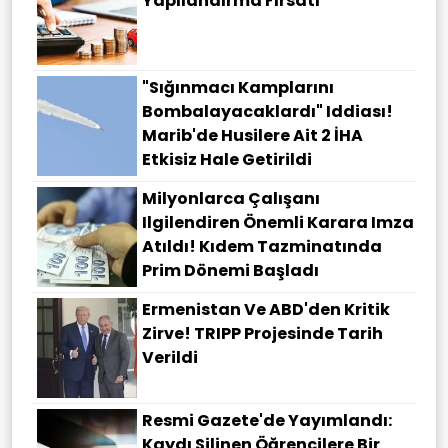
Yapılandırma Fırsatı
"Sığınmacı Kamplarını
Bombalayacaklardı" Iddiası!
Marib'de Husilere Ait 2 İHA
Etkisiz Hale Getirildi
Milyonlarca Çalışanı
Ilgilendiren Önemli Karara Imza
Atıldı! Kıdem Tazminatında
Prim Dönemi Başladı
Ermenistan Ve ABD'den Kritik
Zirve! TRIPP Projesinde Tarih
Verildi
Resmi Gazete'de Yayımlandı:
Kaydı Silinen Öğrencilere Bir