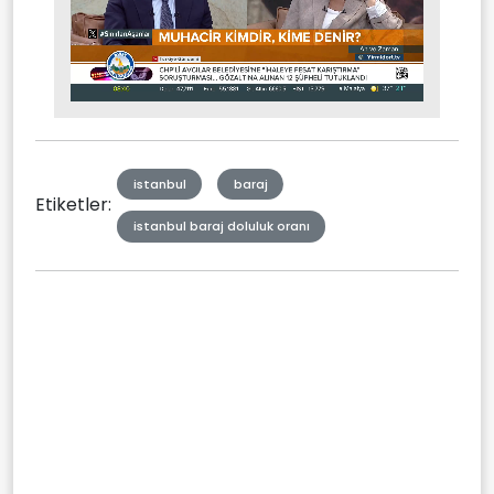
Stream
Mute
Type
istanbul
baraj
Etiketler:
istanbul baraj doluluk oranı