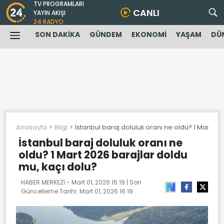
TV PROGRAMLARI
CANLI
YAYIN AKIŞI
24 RADYO
SON DAKİKA
GÜNDEM
EKONOMİ
YAŞAM
DÜ
Anasayfa
Bilgi
İstanbul baraj doluluk oranı ne oldu? 1 Mart 20
İstanbul baraj doluluk oranı ne
oldu? 1 Mart 2026 barajlar doldu
mu, kaçı dolu?
HABER MERKEZİ -
Mart 01, 2026 16:19
| Son
Güncelleme Tarihi:
Mart 01, 2026 16:19