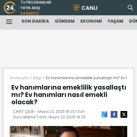
TV PROGRAMLARI
CANLI
YAYIN AKIŞI
24 RADYO
SON DAKİKA
GÜNDEM
EKONOMİ
YAŞAM
DÜ
Anasayfa
Bilgi
Ev hanımlarına emeklilik yasallaştı mı? Ev hanı
Ev hanımlarına emeklilik yasallaştı
mı? Ev hanımları nasıl emekli
olacak?
CİHAT ÇELİK -
Mayıs 22, 2025 18:23
| Son
Güncelleme Tarihi:
Mayıs 22, 2025 18:25