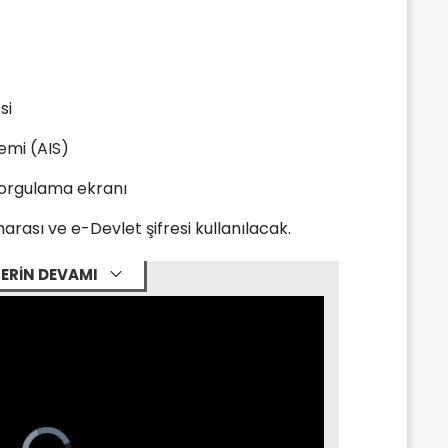
si
temi (AIS)
sorgulama ekranı
arası ve e-Devlet şifresi kullanılacak.
ERİN DEVAMI
Video
Player