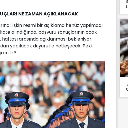
B
s
UÇLARI NE ZAMAN AÇIKLANACAK
a ilişkin resmi bir açıklama henüz yapılmadı.
kate alındığında, başvuru sonuçlarının ocak
ilk haftası arasında açıklanması bekleniyor.
ndan yapılacak duyuru ile netleşecek. Peki,
renilir?
L
S