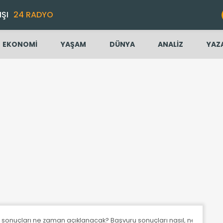
IŞI
24 RADYO
EKONOMİ
YAŞAM
DÜNYA
ANALİZ
YAZ
onuçları ne zaman açıklanacak? Başvuru sonuçları nasıl, nereden öğ