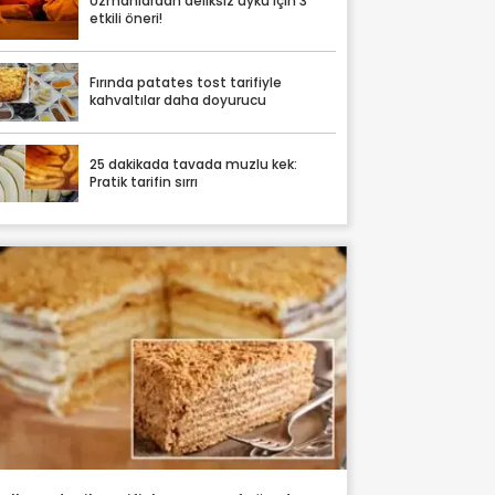
Uzmanlardan deliksiz uyku için 3
etkili öneri!
Fırında patates tost tarifiyle
kahvaltılar daha doyurucu
25 dakikada tavada muzlu kek:
Pratik tarifin sırrı