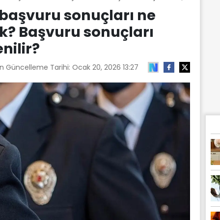
aşvuru sonuçları ne
? Başvuru sonuçları
nilir?
on Güncelleme Tarihi:
Ocak 20, 2026 13:27