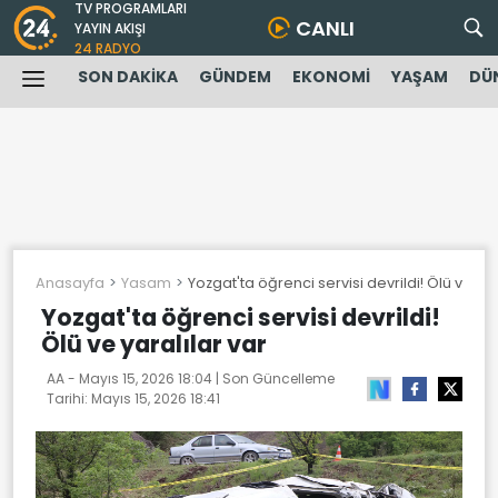
TV PROGRAMLARI
CANLI
YAYIN AKIŞI
24 RADYO
SON DAKİKA
GÜNDEM
EKONOMİ
YAŞAM
DÜ
Anasayfa
Yasam
Yozgat'ta öğrenci servisi devrildi! Ölü ve yar
Yozgat'ta öğrenci servisi devrildi!
Ölü ve yaralılar var
AA -
Mayıs 15, 2026 18:04
| Son Güncelleme
Tarihi:
Mayıs 15, 2026 18:41