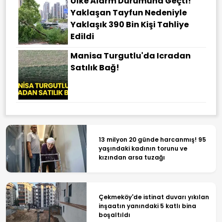
Ülke Alarm Durumuna Geçti!
Yaklaşan Tayfun Nedeniyle
Yaklaşık 390 Bin Kişi Tahliye
Edildi
Manisa Turgutlu'da Icradan
Satılık Bağ!
13 milyon 20 günde harcanmış! 95
yaşındaki kadının torunu ve
kızından arsa tuzağı
Çekmeköy'de istinat duvarı yıkılan
inşaatın yanındaki 5 katlı bina
boşaltıldı