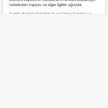
Yerkebulan Sapiyev ve diğer ilgililer uğurladı.
Cumhurbaşkanı Erdoğan ile eşi Emine Erdoğan ve
beraberindeki heyet de Türkistan'dan ayrıldı.
Cumhurbaşkanı Erdoğan
kazakistan
Etiketler:
uçak